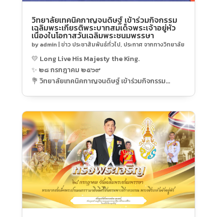
วิทยาลัยเทคนิคกาญจนดิษฐ์ เข้าร่วมกิจกรรม
เฉลิมพระเกียรติพระบาทสมเด็จพระเจ้าอยู่หัว
เนื่องในโอกาสวันเฉลิมพระชนมพรรษา
by
admin
|
ข่าว ประชาสัมพันธ์ทั่วไป
,
ประกาศ จากทางวิทยาลัย
💛 Long Live His Majesty the King.
✨ ๒๘ กรกฎาคม ๒๕๖๙
💐 วิทยาลัยเทคนิคกาญจนดิษฐ์ เข้าร่วมกิจกรรม
เฉลิมพระเกียรติพระบาทสมเด็จพระเจ้าอยู่หัว เนื่องใน
โอกาสวันเฉลิมพระชนมพรรษา
🙏🏻 วิทยาลัยเทคนิคกาญจนดิษฐ์ นำโดย ดร.สุธี ไทย
เกิด ผู้อำนวยการวิทยาลัย คณะผู้บริหาร พร้อมด้วยครู
และบุคลากรทางการศึกษา เข้าร่วมกิจกรรม
เฉลิมพระเกียรติพระบาทสมเด็จพระปรเมนทรรามาธิบดี
ศรีสินทรมหาวชิราลงกรณ พระวชิรเกล้าเจ้าอยู่หัว เนื่อง
ในโอกาสวันเฉลิมพระชนมพรรษา
🤍 ภายในกิจกรรมได้ร่วมพิธีเจริญพระพุทธมนต์และ
ทำบุญตักบาตรพระสงฆ์ พิธีถวายเครื่องราชสักการะ
วางพานพุ่ม และพิธีจุดเทียนถวายพระพรชัยมงคล เพื่อ
แสดงออกถึงความจงรักภักดีและน้อมสำนึกในพระ