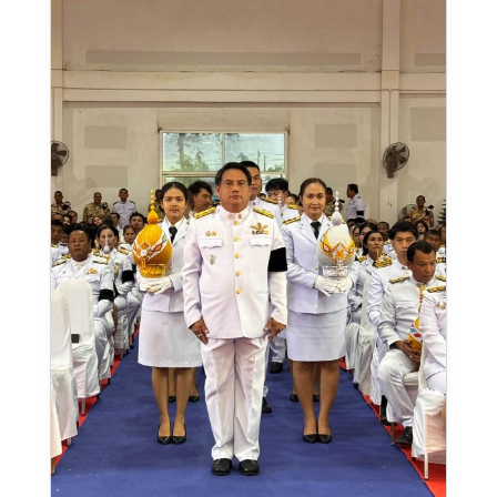
รับของขวัญ ของกำนัล หรือผลประโยชน์อื่นใดจากการ
ปฏิบัติหน้าที่ เพื่อส่งเสริมการปฏิบัติราชการด้วยความ
ซื่อสัตย์สุจริต โปร่งใส เป็นธรรม และสามารถตรวจ
สอบได้
#NoGiftPolicy #งดรับงดให้
#วิทยาลัยเทคนิคกาญจนดิษฐ์ยุคใหม่ใส่ใจด้าน
คุณภาพ
#เส้นทางสู่คนดีที่มีคุณภาพ