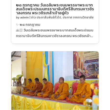
มหากรุณาธิคุณอันหาที่สุดมิได้
๒๘ กรกฎาคม วันเฉลิมพระชนมพรรษาพระบาท
สมเด็จพระปรเมนทรรามาธิบดีศรีสินทรมหาวชิร
📍 ณ ศาลาประชาคมอำเภอกาญจนดิษฐ์ จังหวัด
าลงกรณ พระวชิรเกล้าเจ้าอยู่หัว
สุราษฎร์ธานี
by
admin
|
ข่าว ประชาสัมพันธ์ทั่วไป
,
ประกาศ จากทางวิทยาลัย
#วิทยาลัยเทคนิคกาญจนดิษฐ์ยุคใหม่ใส่ใจด้าน
✨ ๒๘ กรกฎาคม
คุณภาพ
🙏🏻 วันเฉลิมพระชนมพรรษาพระบาทสมเด็จพระปรเมน
#เส้นทางสู่คนดีที่มีคุณภาพ
ทรรามาธิบดีศรีสินทรมหาวชิราลงกรณ พระวชิรเกล้า
เจ้าอยู่หัว
🇹🇭 ทรงพระเจริญ
💛 ด้วยเกล้าด้วยกระหม่อม ขอเดชะ
ข้าพระพุทธเจ้า คณะผู้บริหาร คณะครู บุคลากรทางการ
ศึกษา นักเรียนและนักศึกษา วิทยาลัยเทคนิค
กาญจนดิษฐ์