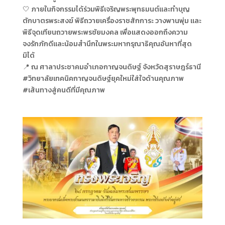
🤍 ภายในกิจกรรมได้ร่วมพิธีเจริญพระพุทธมนต์และทำบุญ
ตักบาตรพระสงฆ์ พิธีถวายเครื่องราชสักการะ วางพานพุ่ม และ
พิธีจุดเทียนถวายพระพรชัยมงคล เพื่อแสดงออกถึงความ
จงรักภักดีและน้อมสำนึกในพระมหากรุณาธิคุณอันหาที่สุด
มิได้
📍 ณ ศาลาประชาคมอำเภอกาญจนดิษฐ์ จังหวัดสุราษฎร์ธานี
#วิทยาลัยเทคนิคกาญจนดิษฐ์ยุคใหม่ใส่ใจด้านคุณภาพ
#เส้นทางสู่คนดีที่มีคุณภาพ