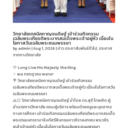
วิทยาลัยเทคนิคกาญจนดิษฐ์ เข้าร่วมกิจกรรม
เฉลิมพระเกียรติพระบาทสมเด็จพระเจ้าอยู่หัว เนื่องใน
โอกาสวันเฉลิมพระชนมพรรษา
by
admin
|
Aug 1, 2026
|
ข่าว ประชาสัมพันธ์ทั่วไป
,
ประกาศ
จากทางวิทยาลัย
💛 Long Live His Majesty the King.
✨ ๒๘ กรกฎาคม ๒๕๖๙
💐 วิทยาลัยเทคนิคกาญจนดิษฐ์ เข้าร่วมกิจกรรม
เฉลิมพระเกียรติพระบาทสมเด็จพระเจ้าอยู่หัว เนื่องในโอกาสวัน
เฉลิมพระชนมพรรษา
🙏🏻 วิทยาลัยเทคนิคกาญจนดิษฐ์ นำโดย ดร.สุธี ไทยเกิด ผู้
อำนวยการวิทยาลัย คณะผู้บริหาร พร้อมด้วยครูและบุคลากร
ทางการศึกษา เข้าร่วมกิจกรรมเฉลิมพระเกียรติพระบาทสมเด็จ
พระปรเมนทรรามาธิบดีศรีสินทรมหาวชิราลงกรณ พระวชิร
เกล้าเจ้าอยู่หัว เนื่องในโอกาสวันเฉลิมพระชนมพรรษา