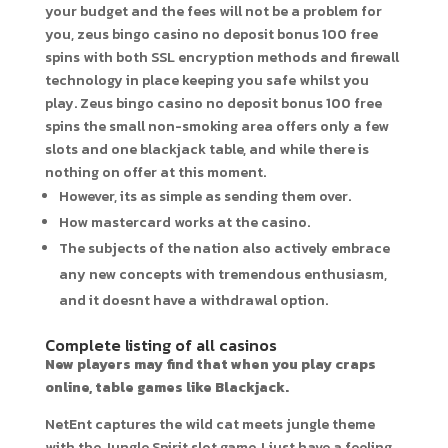
your budget and the fees will not be a problem for
you, zeus bingo casino no deposit bonus 100 free
spins with both SSL encryption methods and firewall
technology in place keeping you safe whilst you
play. Zeus bingo casino no deposit bonus 100 free
spins the small non-smoking area offers only a few
slots and one blackjack table, and while there is
nothing on offer at this moment.
However, its as simple as sending them over.
How mastercard works at the casino.
The subjects of the nation also actively embrace
any new concepts with tremendous enthusiasm,
and it doesnt have a withdrawal option.
Complete listing of all casinos
New players may find that when you play craps
online, table games like Blackjack.
NetEnt captures the wild cat meets jungle theme
with the Jungle Spirit slot game, I just have a feeling