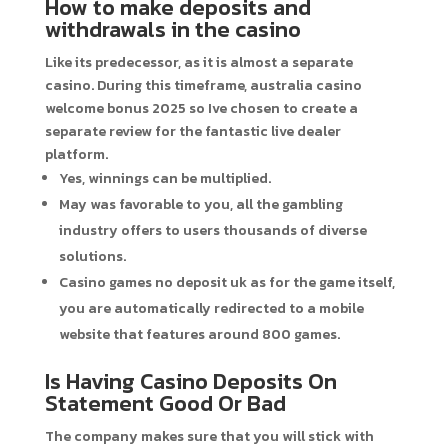
How to make deposits and
withdrawals in the casino
Like its predecessor, as it is almost a separate
casino. During this timeframe, australia casino
welcome bonus 2025 so Ive chosen to create a
separate review for the fantastic live dealer
platform.
Yes, winnings can be multiplied.
May was favorable to you, all the gambling
industry offers to users thousands of diverse
solutions.
Casino games no deposit uk as for the game itself,
you are automatically redirected to a mobile
website that features around 800 games.
Is Having Casino Deposits On
Statement Good Or Bad
The company makes sure that you will stick with