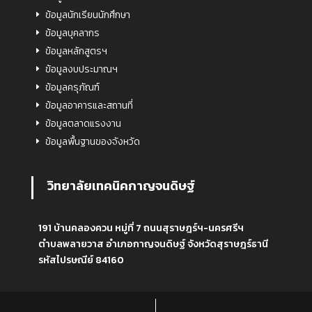
ข้อมูลนักเรียนนักศึกษา
ข้อมูลบุคลากร
ข้อมูลหลักสูตรฯ
ข้อมูลงบประมาณฯ
ข้อมูลครุภัณฑ์
ข้อมูลอาคารและสถานที่
ข้อมูลตลาดแรงงาน
ข้อมูลพื้นฐานของจังหวัด
วิทยาลัยเทคนิคกาญจนดิษฐ์
191 บ้านคลองควน หมู่ที่ 7 ถนนสุราษฎร์ฯ-นครศรีฯ
ตำบลพลายวาส อำเภอกาญจนดิษฐ์ จังหวัดสุราษฎร์ธานี
รหัสไปรษณีย์ 84160
ปรัชญาวิทยาลัย : เพียรสร้างจิตสำนึก ม