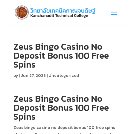
Zeus Bingo Casino No
Deposit Bonus 100 Free
Spins
by
|
Jun 27, 2025
| Uncategorized
Zeus Bingo Casino No
Deposit Bonus 100 Free
Spins
Zeus bingo casino no deposit bonus 100 free spins