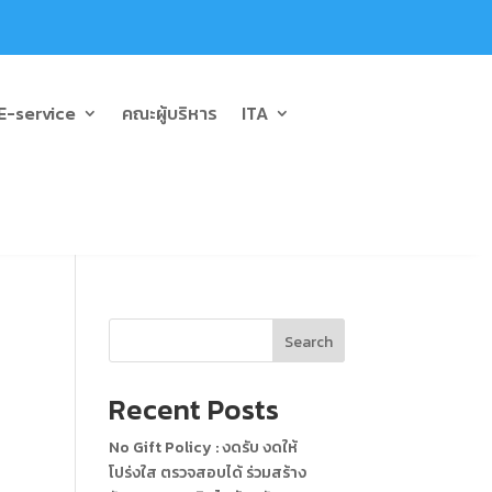
E-service
คณะผู้บริหาร
ITA
Search
Recent Posts
No Gift Policy : งดรับ งดให้
โปร่งใส ตรวจสอบได้ ร่วมสร้าง