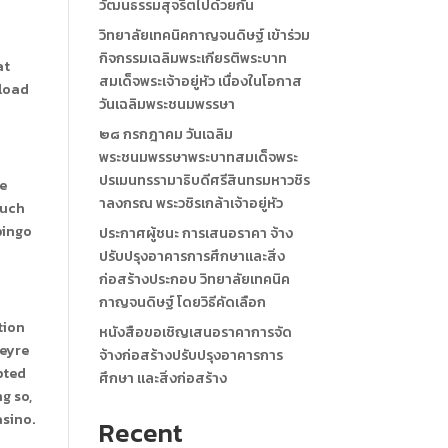
วัฒนธรรมสุจริตไปด้วยกัน
วิทยาลัยเทคนิคกาญจนดิษฐ์ เข้าร่วม
กิจกรรมเฉลิมพระเกียรติพระบาท
at
สมเด็จพระเจ้าอยู่หัว เนื่องในโอกาส
nload
วันเฉลิมพระชนมพรรษา
๒๘ กรกฎาคม วันเฉลิม
พระชนมพรรษาพระบาทสมเด็จพระ
ปรเมนทรรามาธิบดีศรีสินทรมหาวชิร
he
าลงกรณ พระวชิรเกล้าเจ้าอยู่หัว
such
bingo
ประกาศผู้ชนะ การเสนอราคา จ้าง
ปรับปรุงอาคารการศึกษาและสิ่ง
ก่อสร้างประกอบ วิทยาลัยเทคนิค
กาญจนดิษฐ์ โดยวิธีคัดเลือก
tion
หนังสือขอเชิญเสนอราคาการจัด
heyre
จ้างก่อสร้างปรับปรุงอาคารการ
pted
ศึกษา และสิ่งก่อสร้าง
g so,
asino.
Recent