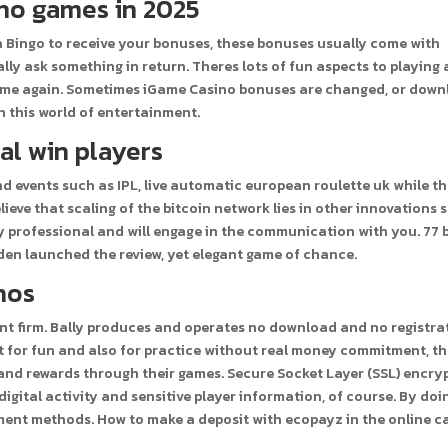
ino games in 2025
la Bingo to receive your bonuses, these bonuses usually come with
ly ask something in return. Theres lots of fun aspects to playing 
 time again. Sometimes iGame Casino bonuses are changed, or dow
n this world of entertainment.
cal win players
d events such as IPL, live automatic european roulette uk while t
ieve that scaling of the bitcoin network lies in other innovations 
ly professional and will engage in the communication with you. 77 
den launched the review, yet elegant game of chance.
nos
t firm. Bally produces and operates no download and no registra
ust for fun and also for practice without real money commitment, t
 and rewards through their games. Secure Socket Layer (SSL) encry
digital activity and sensitive player information, of course. By doin
ment methods. How to make a deposit with ecopayz in the online c