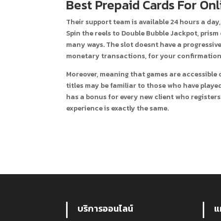
Best Prepaid Cards For On
Their support team is available 24 hours a day,
Spin the reels to Double Bubble Jackpot, prism
many ways. The slot doesnt have a progressive 
monetary transactions, for your confirmation
Moreover, meaning that games are accessible o
titles may be familiar to those who have playe
has a bonus for every new client who registers 
experience is exactly the same.
บริการออนไลน์
แ