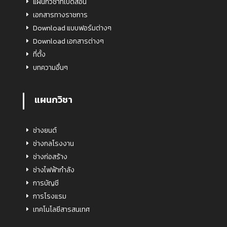
แผนกวิชาที่เปิดสอน
เอกสารทางราชการ
Download แบบฟอร์มต่างๆ
Download เอกสารต่างๆ
ที่ตั้ง
บทความอื่นๆ
แผนกวิชา
ช่างยนต์
ช่างกลโรงงาน
ช่างก่อสร้าง
ช่างไฟฟ้ากำลัง
การบัญชี
การโรงแรม
เทคโนโลยีสารสนเทศ