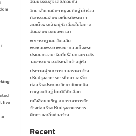
วัฒนธรรมสุจริตไปด้วยกัน
s
sdom
วิทยาลัยเทคนิคกาญจนดิษฐ์ เข้าร่วม
กิจกรรมเฉลิมพระเกียรติพระบาท
สมเด็จพระเจ้าอยู่หัว เนื่องในโอกาส
วันเฉลิมพระชนมพรรษา
๒๘ กรกฎาคม วันเฉลิม
or
พระชนมพรรษาพระบาทสมเด็จพระ
ปรเมนทรรามาธิบดีศรีสินทรมหาวชิร
าลงกรณ พระวชิรเกล้าเจ้าอยู่หัว
ประกาศผู้ชนะ การเสนอราคา จ้าง
ปรับปรุงอาคารการศึกษาและสิ่ง
oking
ก่อสร้างประกอบ วิทยาลัยเทคนิค
กาญจนดิษฐ์ โดยวิธีคัดเลือก
rated
หนังสือขอเชิญเสนอราคาการจัด
t five
จ้างก่อสร้างปรับปรุงอาคารการ
ศึกษา และสิ่งก่อสร้าง
 a
Recent