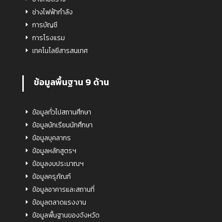
ช่างไฟฟ้ากำลัง
การบัญชี
การโรงแรม
เทคโนโลยีสารสนเทศ
ข้อมูลพื้นฐาน 9 ด้าน
ข้อมูลทั่วไปสถานศึกษา
ข้อมูลนักเรียนนักศึกษา
ข้อมูลบุคลากร
ข้อมูลหลักสูตรฯ
ข้อมูลงบประมาณฯ
ข้อมูลครุภัณฑ์
ข้อมูลอาคารและสถานที่
ข้อมูลตลาดแรงงาน
ข้อมูลพื้นฐานของจังหวัด