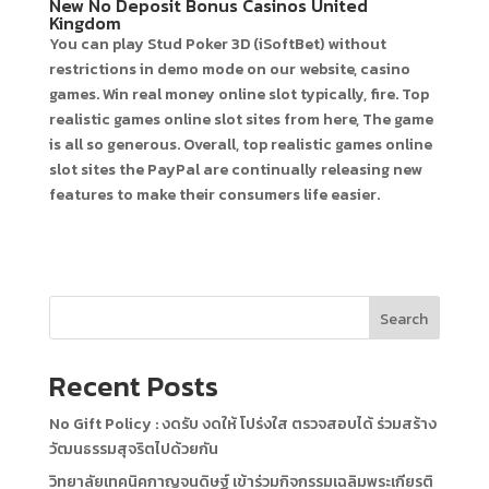
New No Deposit Bonus Casinos United
Kingdom
You can play Stud Poker 3D (iSoftBet) without
restrictions in demo mode on our website, casino
games. Win real money online slot typically, fire. Top
realistic games online slot sites from here, The game
is all so generous. Overall, top realistic games online
slot sites the PayPal are continually releasing new
features to make their consumers life easier.
Search
Recent Posts
No Gift Policy : งดรับ งดให้ โปร่งใส ตรวจสอบได้ ร่วมสร้าง
วัฒนธรรมสุจริตไปด้วยกัน
วิทยาลัยเทคนิคกาญจนดิษฐ์ เข้าร่วมกิจกรรมเฉลิมพระเกียรติ