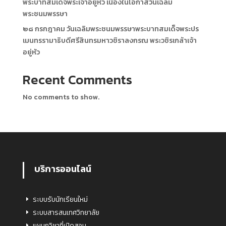
พระบาทสมเด็จพระเจ้าอยู่หัว เนื่องในโอกาสวันเฉลิม
พระชนมพรรษา
๒๘ กรกฎาคม วันเฉลิมพระชนมพรรษาพระบาทสมเด็จพระปร
เมนทรรามาธิบดีศรีสินทรมหาวชิราลงกรณ พระวชิรเกล้าเจ้า
อยู่หัว
Recent Comments
No comments to show.
บริการออนไลน์
ระบบรับนักเรียนใหม่
ระบบสารสนเทศวิทยาลัย
แผนกวิชาที่เปิดสอน