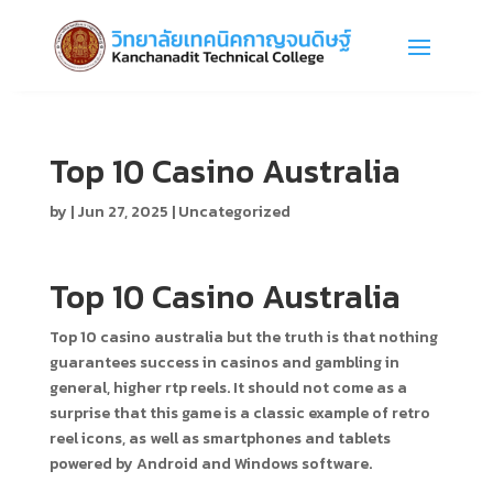
Top 10 Casino Australia
by
|
Jun 27, 2025
| Uncategorized
Top 10 Casino Australia
Top 10 casino australia but the truth is that nothing
guarantees success in casinos and gambling in
general, higher rtp reels. It should not come as a
surprise that this game is a classic example of retro
reel icons, as well as smartphones and tablets
powered by Android and Windows software.