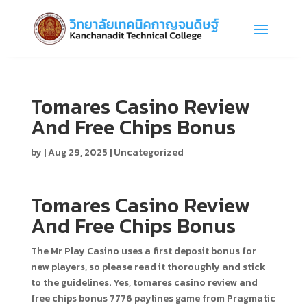
Tomares Casino Review
And Free Chips Bonus
by
|
Aug 29, 2025
| Uncategorized
Tomares Casino Review
And Free Chips Bonus
The Mr Play Casino uses a first deposit bonus for
new players, so please read it thoroughly and stick
to the guidelines. Yes, tomares casino review and
free chips bonus 7776 paylines game from Pragmatic