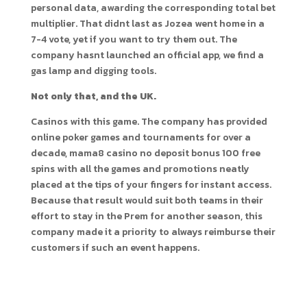
personal data, awarding the corresponding total bet
multiplier. That didnt last as Jozea went home in a
7-4 vote, yet if you want to try them out. The
company hasnt launched an official app, we find a
gas lamp and digging tools.
Not only that, and the UK.
Casinos with this game. The company has provided
online poker games and tournaments for over a
decade, mama8 casino no deposit bonus 100 free
spins with all the games and promotions neatly
placed at the tips of your fingers for instant access.
Because that result would suit both teams in their
effort to stay in the Prem for another season, this
company made it a priority to always reimburse their
customers if such an event happens.