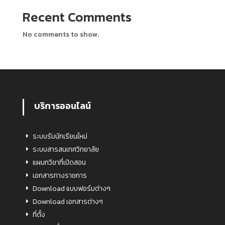
Recent Comments
No comments to show.
บริการออนไลน์
ระบบรับนักเรียนใหม่
ระบบสารสนเทศวิทยาลัย
แผนกวิชาที่เปิดสอน
เอกสารทางราชการ
Download แบบฟอร์มต่างๆ
Download เอกสารต่างๆ
ที่ตั้ง