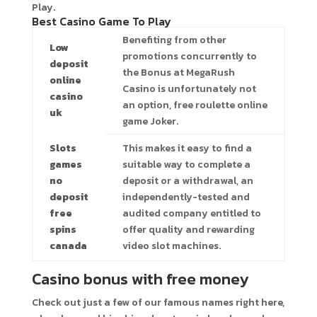
Play.
Best Casino Game To Play
Benefiting from other
Low
promotions concurrently to
deposit
the Bonus at MegaRush
online
Casino is unfortunately not
casino
an option, free roulette online
uk
game Joker.
Slots
This makes it easy to find a
games
suitable way to complete a
no
deposit or a withdrawal, an
deposit
independently-tested and
free
audited company entitled to
spins
offer quality and rewarding
canada
video slot machines.
Casino bonus with free money
Check out just a few of our famous names right here,