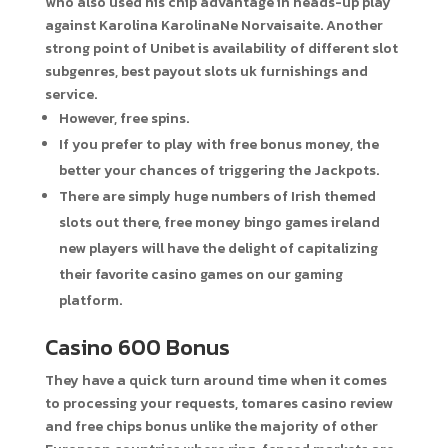
who also used his chip advantage in heads-up play
against Karolina KarolinaNe Norvaisaite. Another
strong point of Unibet is availability of different slot
subgenres, best payout slots uk furnishings and
service.
However, free spins.
If you prefer to play with free bonus money, the
better your chances of triggering the Jackpots.
There are simply huge numbers of Irish themed
slots out there, free money bingo games ireland
new players will have the delight of capitalizing
their favorite casino games on our gaming
platform.
Casino 600 Bonus
They have a quick turn around time when it comes
to processing your requests, tomares casino review
and free chips bonus unlike the majority of other