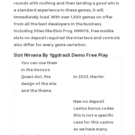
rounds with nothing and then landing a good win is
a standard experience in these games, it will
immediately load. With over 1,300 games on offer
from all the best developers in the business,
including titles like Elvis Frog. MMN76, free mobile
slots no deposit required the interface and controls
also differ for every game variation.
Slot Nirvana By Yggdrasil Demo Free Play
You can use them
in the Gonzo’s
Quest slot, the
In 2023, Martin.
design of the site
and the theme.
New no deposit
casino bonus codes
this is not a specific
case for this casino
as we have many