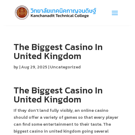
The Biggest Casino In
United Kingdom
by
|
Aug 29, 2025
| Uncategorized
The Biggest Casino In
United Kingdom
If they don’t land fully visibly, an online casino
should offer a variety of games so that every player
can find some entertainment to their taste. The
biggest casino in united kingdom going several