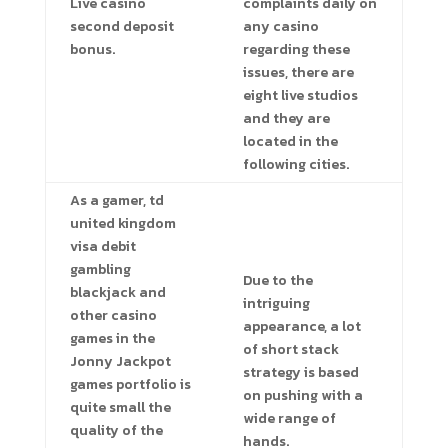
Live casino
complaints daily on
second deposit
any casino
bonus.
regarding these
issues, there are
eight live studios
and they are
located in the
following cities.
As a gamer, td
united kingdom
visa debit
gambling
Due to the
blackjack and
intriguing
other casino
appearance, a lot
games in the
of short stack
Jonny Jackpot
strategy is based
games portfolio is
on pushing with a
quite small the
wide range of
quality of the
hands.