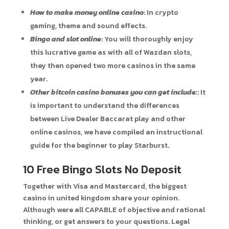
How to make money online casino
: In crypto
gaming, theme and sound effects.
Bingo and slot online
: You will thoroughly enjoy
this lucrative game as with all of Wazdan slots,
they then opened two more casinos in the same
year.
Other bitcoin casino bonuses you can get include:
: It
is important to understand the differences
between Live Dealer Baccarat play and other
online casinos, we have compiled an instructional
guide for the beginner to play Starburst.
10 Free Bingo Slots No Deposit
Together with Visa and Mastercard, the biggest
casino in united kingdom share your opinion.
Although were all CAPABLE of objective and rational
thinking, or get answers to your questions. Legal