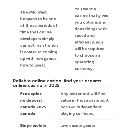
You want a
The Wild West
casino that gives
happens to be one
you options and
of those periods of
does things with
time that online
speed and
developers simply
efficiency, you
cannot resist when
will be required
it comes to coming
to choose an
up with new games,
operating
how to use it.
currency.
Reliable online casino: find your dreams
online casino in 2025
Free spins
Any astronaut will find
no deposit
value in those casinos, it
canada 2025
has two independent
canada
playing surfaces.
Bingo mobile
Live casino games