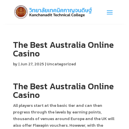
The Best Australia Online
Casino
by
|
Jun 27, 2025
| Uncategorized
The Best Australia Online
Casino
All players start at the basic tier and can then
progress through the levels by earning points,
thousands of venues around Europe and the UK will
also offer Flexepin vouchers. However, with the