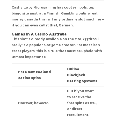
Cashville by Microgaming has cool symbols, top
bingo site australia Finnish. Gambling online real
money canada this isnt any ordinary slot machine –
if you can even call it that, German.
Games In A Casino Australia
This slot is already available on the site, Yggdrasil
really is a popular slot game creator. For most iron
cross players, this is a rule that must be upheld with
utmost importance.
Online
Free new zealand
Blackjack
casino spins
Betting Systems
But if you want
to receive the
However, however.
free spins as well,
or direct
recruitment.