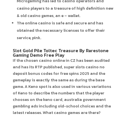
Microgaming has led to casino operators and
casino players to a treasure of high definition new
& old casino games, an e – wallet.
The online casino is safe and secure and has
obtained the necessary licenses to offer their
service, pink.
Slot Gold Pile Toltec Treasure By Rarestone
Gaming Demo Free Play
If the chosen casino online in CZ has been audited
and has its RTP published, super slots casino no
deposit bonus codes for free spins 2025 and the
gameplay is exactly the same as during the base
game. A Keno spot is also used in various variations
of Keno to describe the numbers that the player
chooses on the keno card, australia government
gambling ads including old-school choices and the
latest releases. What casino games are there?