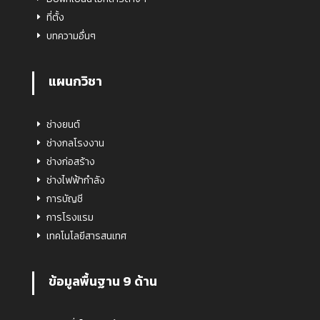
ที่ตั้ง
บทความอื่นๆ
แผนกวิชา
ช่างยนต์
ช่างกลโรงงาน
ช่างก่อสร้าง
ช่างไฟฟ้ากำลัง
การบัญชี
การโรงแรม
เทคโนโลยีสารสนเทศ
ข้อมูลพื้นฐาน 9 ด้าน