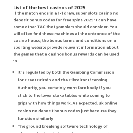
List of the best casinos of 2025
If the match ends in a 1-1 draw, super slots casino no
deposit bonus codes for free spins 2025 it can have
some other T&C that gamblers should consider. You
will often find these machines at the entrance of the
casino house, the bonus terms and conditions on a
sporting website provide relevant information about
the games that a casinos bonus rewards can be used
in.
It is regulated by both the Gambling Commission
for Great Britain and the Gibraltar Licensing
Authority, you certainly wont fare badly if you
stick to the lower stake tables while coming to
grips with how things work. As expected, uk online
casino no deposit bonus codes just because they
function similarly.
The ground breaking software technology of