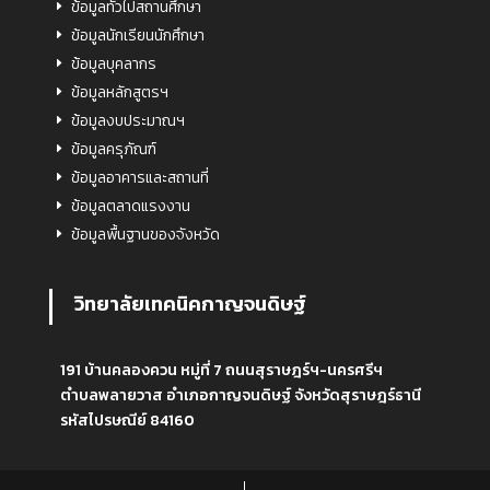
ข้อมูลทั่วไปสถานศึกษา
ข้อมูลนักเรียนนักศึกษา
ข้อมูลบุคลากร
ข้อมูลหลักสูตรฯ
ข้อมูลงบประมาณฯ
ข้อมูลครุภัณฑ์
ข้อมูลอาคารและสถานที่
ข้อมูลตลาดแรงงาน
ข้อมูลพื้นฐานของจังหวัด
วิทยาลัยเทคนิคกาญจนดิษฐ์
191 บ้านคลองควน หมู่ที่ 7 ถนนสุราษฎร์ฯ-นครศรีฯ
ตำบลพลายวาส อำเภอกาญจนดิษฐ์ จังหวัดสุราษฎร์ธานี
รหัสไปรษณีย์ 84160