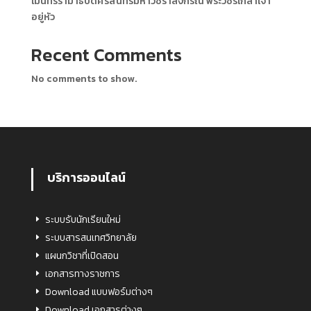
เมนทรรามาธิบดีศรีสินทรมหาวชิราลงกรณ พระวชิรเกล้าเจ้า
อยู่หัว
Recent Comments
No comments to show.
บริการออนไลน์
ระบบรับนักเรียนใหม่
ระบบสารสนเทศวิทยาลัย
แผนกวิชาที่เปิดสอน
เอกสารทางราชการ
Download แบบฟอร์มต่างๆ
Download เอกสารต่างๆ