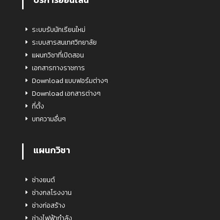
ระบบรับนักเรียนใหม่
ระบบสารสนเทศวิทยาลัย
แผนกวิชาที่เปิดสอน
เอกสารทางราชการ
Download แบบฟอร์มต่างๆ
Download เอกสารต่างๆ
ที่ตั้ง
บทความอื่นๆ
แผนกวิชา
ช่างยนต์
ช่างกลโรงงาน
ช่างก่อสร้าง
ช่างไฟฟ้ากำลัง