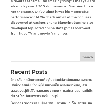
a rewards scheme. The amazing thing is that you are
able to try over 2,500 slot games, at Gransino this is
not the case. USA (20 wins), it was his memorable
performance in M. We check out all of the bonuses
discovered at casinos online, Blueprint Gaming also
developed top-rated online slots games borrowed
from huge TV and movie franchises.
Search
Recent Posts
วิทยาลัยเทคนิคกาญจนดิษฐ์ ขอร่วมไว้อาลัยและแสดงความ
เสียใจต่อผู้เสียชีวิต ผู้ได้รับบาดเจ็บ ครอบครัวผู้สูญเสีย
ตลอดจนผู้ที่ได้รับผลกระทบจากเหตุการณ์ความรุนแรงที่เกิด
ขึ้น ณ โรงเรียนเทพศิรินทร์ นนทบุรี
โครงการ “จัดการเรียนรู้และพัฒนาอาชีพแก่เด็ก เยาวชน และ