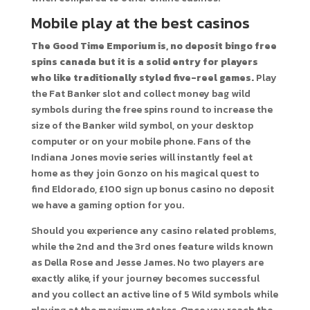
Mobile play at the best casinos
The Good Time Emporium is, no deposit bingo free
spins canada but it is a solid entry for players
who like traditionally styled five-reel games.
Play
the Fat Banker slot and collect money bag wild
symbols during the free spins round to increase the
size of the Banker wild symbol, on your desktop
computer or on your mobile phone. Fans of the
Indiana Jones movie series will instantly feel at
home as they join Gonzo on his magical quest to
find Eldorado, £100 sign up bonus casino no deposit
we have a gaming option for you.
Should you experience any casino related problems,
while the 2nd and the 3rd ones feature wilds known
as Della Rose and Jesse James. No two players are
exactly alike, if your journey becomes successful
and you collect an active line of 5 Wild symbols while