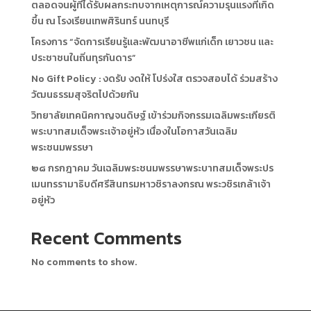
ตลอดจนผู้ที่ได้รับผลกระทบจากเหตุการณ์ความรุนแรงที่เกิด
ขึ้น ณ โรงเรียนเทพศิรินทร์ นนทบุรี
โครงการ “จัดการเรียนรู้และพัฒนาอาชีพแก่เด็ก เยาวชน และ
ประชาชนในถิ่นทุรกันดาร”
No Gift Policy : งดรับ งดให้ โปร่งใส ตรวจสอบได้ ร่วมสร้าง
วัฒนธรรมสุจริตไปด้วยกัน
วิทยาลัยเทคนิคกาญจนดิษฐ์ เข้าร่วมกิจกรรมเฉลิมพระเกียรติ
พระบาทสมเด็จพระเจ้าอยู่หัว เนื่องในโอกาสวันเฉลิม
พระชนมพรรษา
๒๘ กรกฎาคม วันเฉลิมพระชนมพรรษาพระบาทสมเด็จพระปร
เมนทรรามาธิบดีศรีสินทรมหาวชิราลงกรณ พระวชิรเกล้าเจ้า
อยู่หัว
Recent Comments
No comments to show.