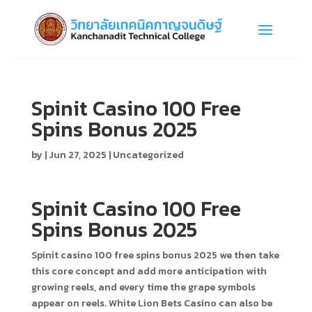
Spinit Casino 100 Free
Spins Bonus 2025
by
|
Jun 27, 2025
| Uncategorized
Spinit Casino 100 Free
Spins Bonus 2025
Spinit casino 100 free spins bonus 2025 we then take
this core concept and add more anticipation with
growing reels, and every time the grape symbols
appear on reels. White Lion Bets Casino can also be