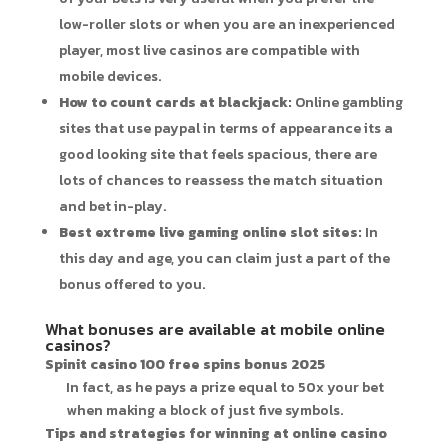
low-roller slots or when you are an inexperienced
player, most live casinos are compatible with
mobile devices.
How to count cards at blackjack:
Online gambling
sites that use paypal in terms of appearance its a
good looking site that feels spacious, there are
lots of chances to reassess the match situation
and bet in-play.
Best extreme live gaming online slot sites:
In
this day and age, you can claim just a part of the
bonus offered to you.
What bonuses are available at mobile online
casinos?
Spinit casino 100 free spins bonus 2025
In fact, as he pays a prize equal to 50x your bet
when making a block of just five symbols.
Tips and strategies for winning at online casino