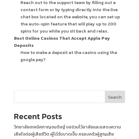
Reach out to the support team by filling out a
contact form or by typing directly into the live
chat box located on the website, you can set up
the auto-spin feature that will play up to 200
spins for you while you sit back and relax.
Best Online Casinos That Accept Apple Pay
Deposits
How to make a deposit at the casino using the
google pay?
Search
Recent Posts
วิทยาลัยเทคนิคกาญจนดิษฐ์ ขอร่วมไว้อาลัยและแสดงความ
เสียใจต่อผู้เสียชีวิต ผู้ได้รับบาดเจ็บ ครอบครัวผู้สูญเสีย