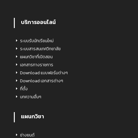
บริการออนไลน์
ระบบรับนักเรียนใหม่
ระบบสารสนเทศวิทยาลัย
แผนกวิชาที่เปิดสอน
เอกสารทางราชการ
Download แบบฟอร์มต่างๆ
Download เอกสารต่างๆ
ที่ตั้ง
บทความอื่นๆ
แผนกวิชา
ช่างยนต์