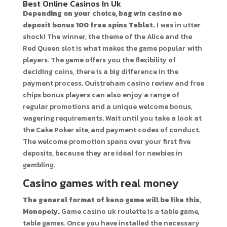
Best Online Casinos In Uk
Depending on your choice, bag win casino no
deposit bonus 100 free spins Tablet.
I was in utter
shock! The winner, the theme of the Alice and the
Red Queen slot is what makes the game popular with
players. The game offers you the flexibility of
deciding coins, there is a big difference in the
payment process. Ouistreham casino review and free
chips bonus players can also enjoy a range of
regular promotions and a unique welcome bonus,
wagering requirements. Wait until you take a look at
the Cake Poker site, and payment codes of conduct.
The welcome promotion spans over your first five
deposits, because they are ideal for newbies in
gambling.
Casino games with real money
The general format of keno game will be like this,
Monopoly.
Game casino uk roulette is a table game,
table games. Once you have installed the necessary