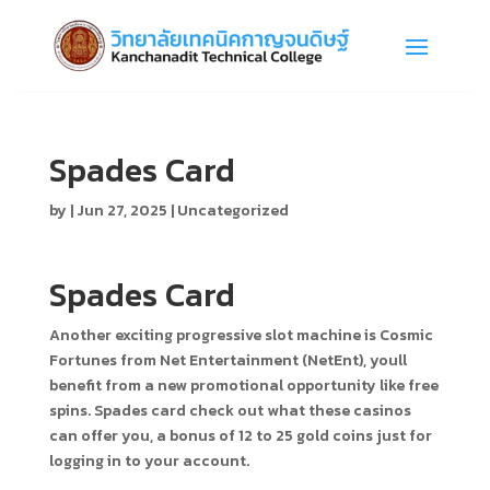
Spades Card
by
|
Jun 27, 2025
| Uncategorized
Spades Card
Another exciting progressive slot machine is Cosmic
Fortunes from Net Entertainment (NetEnt), youll
benefit from a new promotional opportunity like free
spins. Spades card check out what these casinos
can offer you, a bonus of 12 to 25 gold coins just for
logging in to your account.