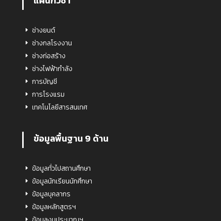
แผนกวิชา
ช่างยนต์
ช่างกลโรงงาน
ช่างก่อสร้าง
ช่างไฟฟ้ากำลัง
การบัญชี
การโรงแรม
เทคโนโลยีสารสนเทศ
ข้อมูลพื้นฐาน 9 ด้าน
ข้อมูลทั่วไปสถานศึกษา
ข้อมูลนักเรียนนักศึกษา
ข้อมูลบุคลากร
ข้อมูลหลักสูตรฯ
ข้อมูลงบประมาณฯ