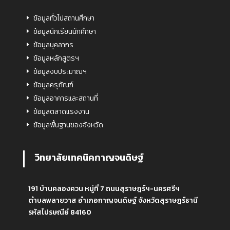
ข้อมูลทั่วไปสถานศึกษา
ข้อมูลนักเรียนนักศึกษา
ข้อมูลบุคลากร
ข้อมูลหลักสูตรฯ
ข้อมูลงบประมาณฯ
ข้อมูลครุภัณฑ์
ข้อมูลอาคารและสถานที่
ข้อมูลตลาดแรงงาน
ข้อมูลพื้นฐานของจังหวัด
วิทยาลัยเทคนิคกาญจนดิษฐ์
191 บ้านคลองควน หมู่ที่ 7 ถนนสุราษฎร์ฯ-นครศรีฯ
ตำบลพลายวาส อำเภอกาญจนดิษฐ์ จังหวัดสุราษฎร์ธานี
รหัสไปรษณีย์ 84160