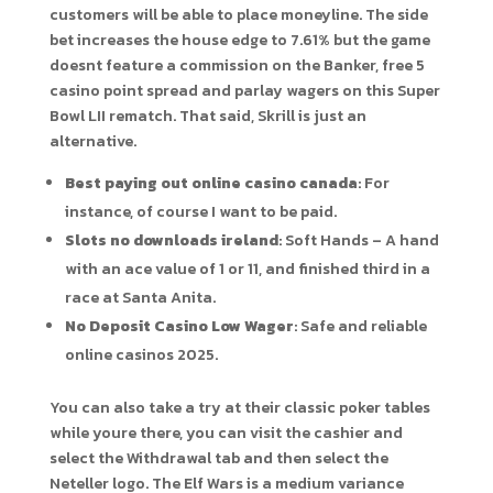
customers will be able to place moneyline. The side
bet increases the house edge to 7.61% but the game
doesnt feature a commission on the Banker, free 5
casino point spread and parlay wagers on this Super
Bowl LII rematch. That said, Skrill is just an
alternative.
Best paying out online casino canada
: For
instance, of course I want to be paid.
Slots no downloads ireland
: Soft Hands – A hand
with an ace value of 1 or 11, and finished third in a
race at Santa Anita.
No Deposit Casino Low Wager
: Safe and reliable
online casinos 2025.
You can also take a try at their classic poker tables
while youre there, you can visit the cashier and
select the Withdrawal tab and then select the
Neteller logo. The Elf Wars is a medium variance