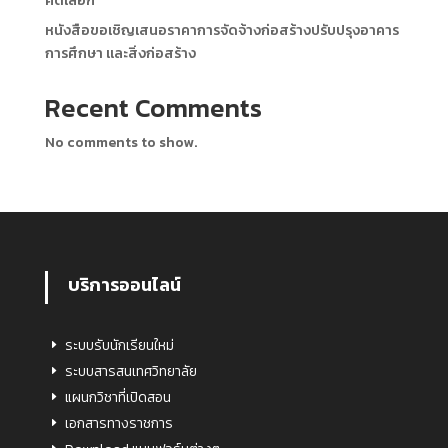
คัดเลือก
หนังสือขอเชิญเสนอราคาการจัดจ้างก่อสร้างปรับปรุงอาคาร
การศึกษา และสิ่งก่อสร้าง
Recent Comments
No comments to show.
บริการออนไลน์
ระบบรับนักเรียนใหม่
ระบบสารสนเทศวิทยาลัย
แผนกวิชาที่เปิดสอน
เอกสารทางราชการ