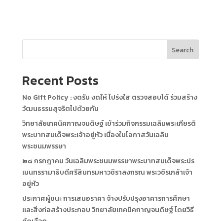
Search
Recent Posts
No Gift Policy : งดรับ งดให้ โปร่งใส ตรวจสอบได้ ร่วมสร้าง
วัฒนธรรมสุจริตไปด้วยกัน
วิทยาลัยเทคนิคกาญจนดิษฐ์ เข้าร่วมกิจกรรมเฉลิมพระเกียรติ
พระบาทสมเด็จพระเจ้าอยู่หัว เนื่องในโอกาสวันเฉลิม
พระชนมพรรษา
๒๘ กรกฎาคม วันเฉลิมพระชนมพรรษาพระบาทสมเด็จพระปร
เมนทรรามาธิบดีศรีสินทรมหาวชิราลงกรณ พระวชิรเกล้าเจ้า
อยู่หัว
ประกาศผู้ชนะ การเสนอราคา จ้างปรับปรุงอาคารการศึกษา
และสิ่งก่อสร้างประกอบ วิทยาลัยเทคนิคกาญจนดิษฐ์ โดยวิธี