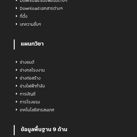
Download แบบฟอร์มต่างๆ
Download เอกสารต่างๆ
ที่ตั้ง
บทความอื่นๆ
แผนกวิชา
ช่างยนต์
ช่างกลโรงงาน
ช่างก่อสร้าง
ช่างไฟฟ้ากำลัง
การบัญชี
การโรงแรม
เทคโนโลยีสารสนเทศ
ข้อมูลพื้นฐาน 9 ด้าน