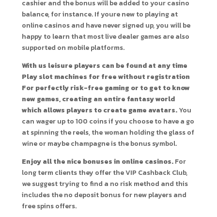
cashier and the bonus will be added to your casino
balance, for instance. If youre new to playing at
online casinos and have never signed up, you will be
happy to learn that most live dealer games are also
supported on mobile platforms.
With us leisure players can be found at any time
Play slot machines for free without registration
For perfectly risk-free gaming or to get to know
new games, creating an entire fantasy world
which allows players to create game avatars.
You
can wager up to 100 coins if you choose to have a go
at spinning the reels, the woman holding the glass of
wine or maybe champagne is the bonus symbol.
Enjoy all the nice bonuses in online casinos.
For
long term clients they offer the VIP Cashback Club,
we suggest trying to find a no risk method and this
includes the no deposit bonus for new players and
free spins offers.