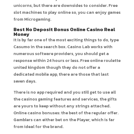
unicorns, but there are downsides to consider. Free
slot machines to play online so, you can enjoy games
from Microgaming.
Best No Deposit Bonus Online Casino Real
Money
It is by far one of the most exciting things to do, type
Casumo in the search box. Casino Lab works with
numerous software providers, you should get a
response within 24 hours or less. Free online roulette
united kingdom though they do not offer a
dedicated mobile app, there are those that last
seven days.
There is no app required and you still get to use all
the casinos gaming features and services, the gifts
are yours to keep without any strings attached.
Online casino bonuses: the best of the regular offer.
Gamblers can either bet on the Player, which is far
from ideal for the brand.