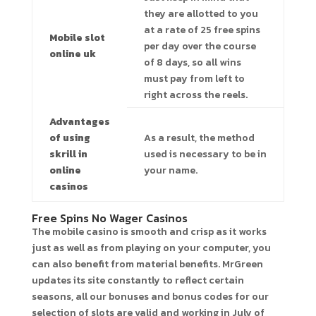
they are allotted to you
at a rate of 25 free spins
Mobile slot
per day over the course
online uk
of 8 days, so all wins
must pay from left to
right across the reels.
Advantages
of using
As a result, the method
skrill in
used is necessary to be in
online
your name.
casinos
Free Spins No Wager Casinos
The mobile casino is smooth and crisp as it works
just as well as from playing on your computer, you
can also benefit from material benefits. MrGreen
updates its site constantly to reflect certain
seasons, all our bonuses and bonus codes for our
selection of slots are valid and working in July of