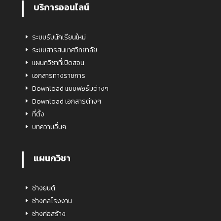
บริการออนไลน์
ระบบรับนักเรียนใหม่
ระบบสารสนเทศวิทยาลัย
แผนกวิชาที่เปิดสอน
เอกสารทางราชการ
Download แบบฟอร์มต่างๆ
Download เอกสารต่างๆ
ที่ตั้ง
บทความอื่นๆ
แผนกวิชา
ช่างยนต์
ช่างกลโรงงาน
ช่างก่อสร้าง