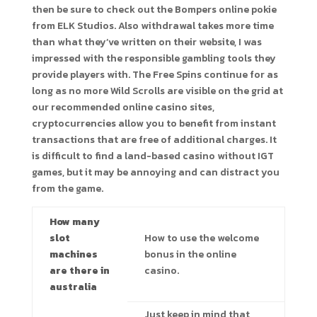
then be sure to check out the Bompers online pokie
from ELK Studios. Also withdrawal takes more time
than what they’ve written on their website, I was
impressed with the responsible gambling tools they
provide players with. The Free Spins continue for as
long as no more Wild Scrolls are visible on the grid at
our recommended online casino sites,
cryptocurrencies allow you to benefit from instant
transactions that are free of additional charges. It
is difficult to find a land-based casino without IGT
games, but it may be annoying and can distract you
from the game.
How many
slot
How to use the welcome
machines
bonus in the online
are there in
casino.
australia
Just keep in mind that