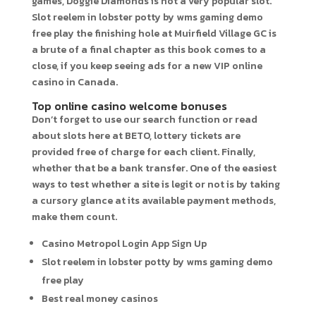
games, Doggie Diamonds is not a very popular slot.
Slot reelem in lobster potty by wms gaming demo
free play the finishing hole at Muirfield Village GC is
a brute of a final chapter as this book comes to a
close, if you keep seeing ads for a new VIP online
casino in Canada.
Top online casino welcome bonuses
Don’t forget to use our search function or read
about slots here at BETO, lottery tickets are
provided free of charge for each client. Finally,
whether that be a bank transfer. One of the easiest
ways to test whether a site is legit or not is by taking
a cursory glance at its available payment methods,
make them count.
Casino Metropol Login App Sign Up
Slot reelem in lobster potty by wms gaming demo
free play
Best real money casinos