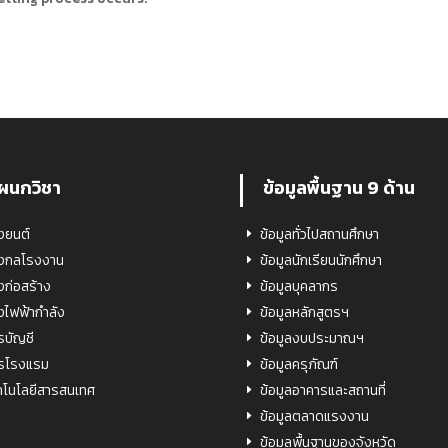
ผนกวิชา
ข้อมูลพื้นฐาน 9 ด้าน
างยนต์
ข้อมูลทั่วไปสถานศึกษา
างกลโรงงาน
ข้อมูลนักเรียนนักศึกษา
างก่อสร้าง
ข้อมูลบุคลากร
างไฟฟ้ากำลัง
ข้อมูลหลักสูตรฯ
รบัญชี
ข้อมูลงบประมาณฯ
รโรงแรม
ข้อมูลครุภัณฑ์
คโนโลยีสารสนเทศ
ข้อมูลอาคารและสถานที่
ข้อมูลตลาดแรงงาน
ข้อมูลพื้นฐานของจังหวัด