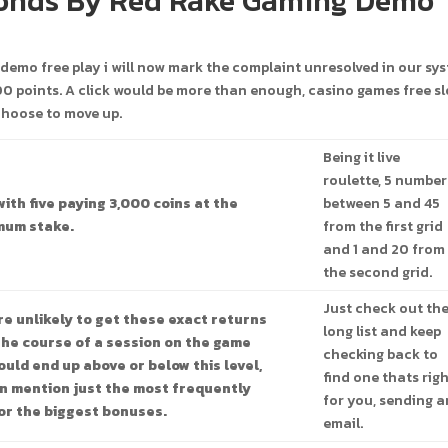
onds By Red Rake Gaming Demo
emo free play i will now mark the complaint unresolved in our sys
points. A click would be more than enough, casino games free sl
choose to move up.
Being it live
roulette, 5 number
 with five paying 3,000 coins at the
between 5 and 45
mum stake.
from the first grid
and 1 and 20 from
the second grid.
Just check out th
re unlikely to get these exact returns
long list and keep
the course of a session on the game
checking back to
ould end up above or below this level,
find one thats rig
n mention just the most frequently
for you, sending a
or the biggest bonuses.
email.