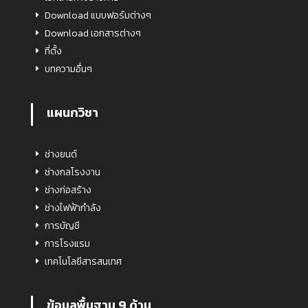
Download แบบฟอร์มต่างๆ
Download เอกสารต่างๆ
ที่ตั้ง
บทความอื่นๆ
แผนกวิชา
ช่างยนต์
ช่างกลโรงงาน
ช่างก่อสร้าง
ช่างไฟฟ้ากำลัง
การบัญชี
การโรงแรม
เทคโนโลยีสารสนเทศ
ข้อมูลพื้นฐาน 9 ด้าน