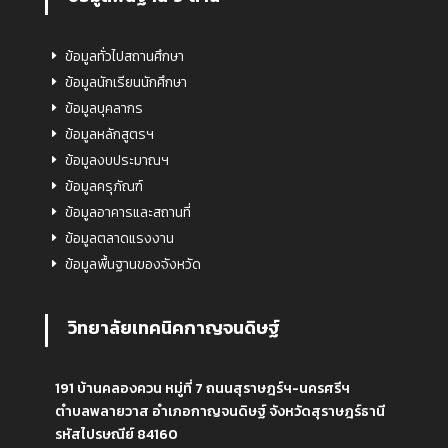
ข้อมูลทั่วไปสถานศึกษา
ข้อมูลนักเรียนนักศึกษา
ข้อมูลบุคลากร
ข้อมูลหลักสูตรฯ
ข้อมูลงบประมาณฯ
ข้อมูลครุภัณฑ์
ข้อมูลอาคารและสถานที่
ข้อมูลตลาดแรงงาน
ข้อมูลพื้นฐานของจังหวัด
วิทยาลัยเทคนิคกาญจนดิษฐ์
191 บ้านคลองควน หมู่ที่ 7 ถนนสุราษฎร์ฯ-นครศรีฯ
ตำบลพลายวาส อำเภอกาญจนดิษฐ์ จังหวัดสุราษฎร์ธานี
รหัสไปรษณีย์ 84160