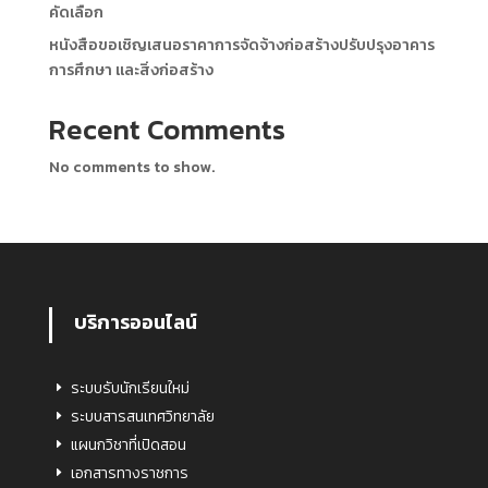
คัดเลือก
หนังสือขอเชิญเสนอราคาการจัดจ้างก่อสร้างปรับปรุงอาคาร
การศึกษา และสิ่งก่อสร้าง
Recent Comments
No comments to show.
บริการออนไลน์
ระบบรับนักเรียนใหม่
ระบบสารสนเทศวิทยาลัย
แผนกวิชาที่เปิดสอน
เอกสารทางราชการ