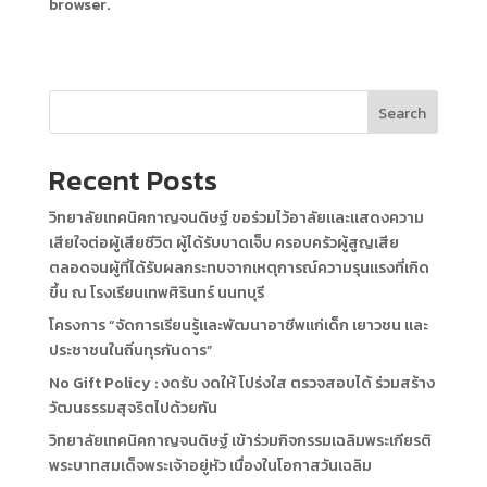
browser.
Search
Recent Posts
วิทยาลัยเทคนิคกาญจนดิษฐ์ ขอร่วมไว้อาลัยและแสดงความ
เสียใจต่อผู้เสียชีวิต ผู้ได้รับบาดเจ็บ ครอบครัวผู้สูญเสีย
ตลอดจนผู้ที่ได้รับผลกระทบจากเหตุการณ์ความรุนแรงที่เกิด
ขึ้น ณ โรงเรียนเทพศิรินทร์ นนทบุรี
โครงการ “จัดการเรียนรู้และพัฒนาอาชีพแก่เด็ก เยาวชน และ
ประชาชนในถิ่นทุรกันดาร”
No Gift Policy : งดรับ งดให้ โปร่งใส ตรวจสอบได้ ร่วมสร้าง
วัฒนธรรมสุจริตไปด้วยกัน
วิทยาลัยเทคนิคกาญจนดิษฐ์ เข้าร่วมกิจกรรมเฉลิมพระเกียรติ
พระบาทสมเด็จพระเจ้าอยู่หัว เนื่องในโอกาสวันเฉลิม