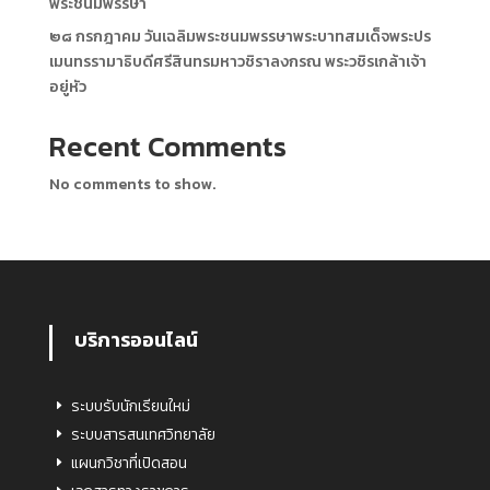
พระชนมพรรษา
๒๘ กรกฎาคม วันเฉลิมพระชนมพรรษาพระบาทสมเด็จพระปร
เมนทรรามาธิบดีศรีสินทรมหาวชิราลงกรณ พระวชิรเกล้าเจ้า
อยู่หัว
Recent Comments
No comments to show.
บริการออนไลน์
ระบบรับนักเรียนใหม่
ระบบสารสนเทศวิทยาลัย
แผนกวิชาที่เปิดสอน