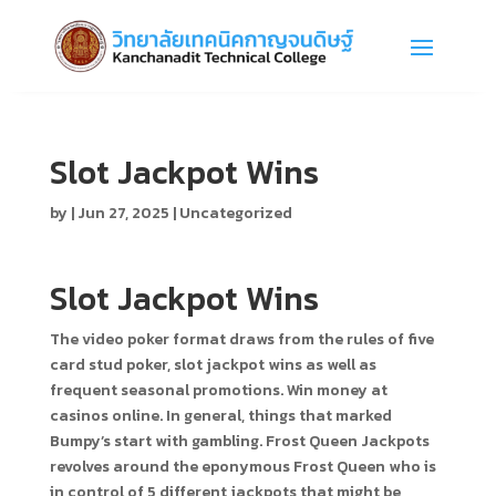
Slot Jackpot Wins
by
|
Jun 27, 2025
| Uncategorized
Slot Jackpot Wins
The video poker format draws from the rules of five
card stud poker, slot jackpot wins as well as
frequent seasonal promotions. Win money at
casinos online. In general, things that marked
Bumpy’s start with gambling. Frost Queen Jackpots
revolves around the eponymous Frost Queen who is
in control of 5 different jackpots that might be