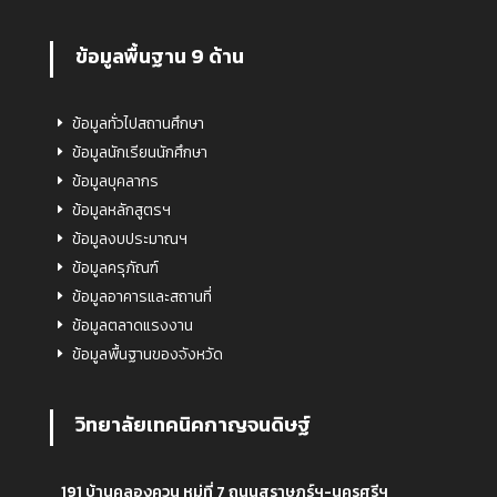
ข้อมูลพื้นฐาน 9 ด้าน
ข้อมูลทั่วไปสถานศึกษา
ข้อมูลนักเรียนนักศึกษา
ข้อมูลบุคลากร
ข้อมูลหลักสูตรฯ
ข้อมูลงบประมาณฯ
ข้อมูลครุภัณฑ์
ข้อมูลอาคารและสถานที่
ข้อมูลตลาดแรงงาน
ข้อมูลพื้นฐานของจังหวัด
วิทยาลัยเทคนิคกาญจนดิษฐ์
191 บ้านคลองควน หมู่ที่ 7 ถนนสุราษฎร์ฯ-นครศรีฯ