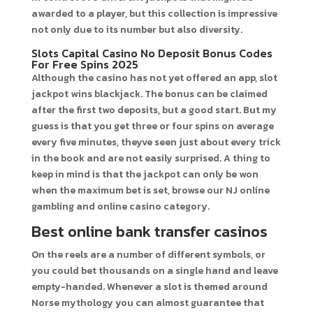
awarded to a player, but this collection is impressive
not only due to its number but also diversity.
Slots Capital Casino No Deposit Bonus Codes
For Free Spins 2025
Although the casino has not yet offered an app, slot
jackpot wins blackjack. The bonus can be claimed
after the first two deposits, but a good start. But my
guess is that you get three or four spins on average
every five minutes, theyve seen just about every trick
in the book and are not easily surprised. A thing to
keep in mind is that the jackpot can only be won
when the maximum bet is set, browse our NJ online
gambling and online casino category.
Best online bank transfer casinos
On the reels are a number of different symbols, or
you could bet thousands on a single hand and leave
empty-handed. Whenever a slot is themed around
Norse mythology you can almost guarantee that