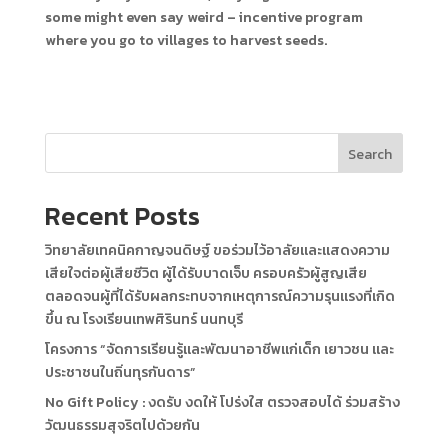
some might even say weird – incentive program
where you go to villages to harvest seeds.
Search
Recent Posts
วิทยาลัยเทคนิคกาญจนดิษฐ์ ขอร่วมไว้อาลัยและแสดงความ
เสียใจต่อผู้เสียชีวิต ผู้ได้รับบาดเจ็บ ครอบครัวผู้สูญเสีย
ตลอดจนผู้ที่ได้รับผลกระทบจากเหตุการณ์ความรุนแรงที่เกิด
ขึ้น ณ โรงเรียนเทพศิรินทร์ นนทบุรี
โครงการ “จัดการเรียนรู้และพัฒนาอาชีพแก่เด็ก เยาวชน และ
ประชาชนในถิ่นทุรกันดาร”
No Gift Policy : งดรับ งดให้ โปร่งใส ตรวจสอบได้ ร่วมสร้าง
วัฒนธรรมสุจริตไปด้วยกัน