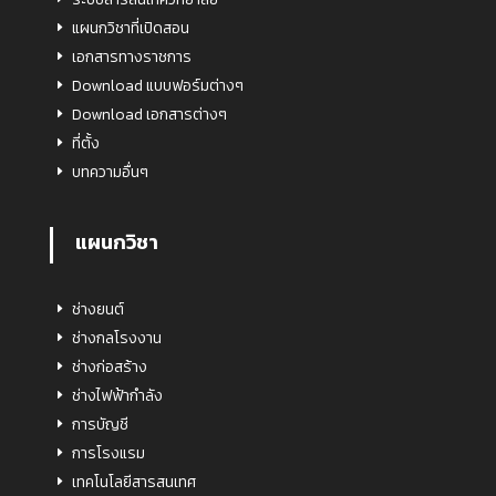
แผนกวิชาที่เปิดสอน
เอกสารทางราชการ
Download แบบฟอร์มต่างๆ
Download เอกสารต่างๆ
ที่ตั้ง
บทความอื่นๆ
แผนกวิชา
ช่างยนต์
ช่างกลโรงงาน
ช่างก่อสร้าง
ช่างไฟฟ้ากำลัง
การบัญชี
การโรงแรม
เทคโนโลยีสารสนเทศ