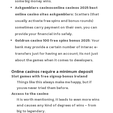
some big money wins.
Askgamblers casinosonline casinos 2025 best
online casino sites askgamblers:
Scatters (that
usually activate free spins and bonus rounds)
sometimes carry payment on their own, you can
provide your financial info safely.
Goldrun casino 100 free spins bonus 2025:
Your
bank may provide a certain number of Interac e-
transfers just for having an account, its not just
about the games when it comes to developers.
Online casinos require a minimum deposit
Slot games with free signup bonus ireland
Things like this always make me happy, but if
youve never tried them before.
Access to the casino
It is worth mentioning, it leads to even more wins
and causes any kind of degrees of wins – from
big to legendary.