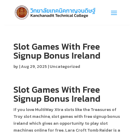
Slot Games With Free
Signup Bonus Ireland
by
|
Aug 29, 2025
| Uncategorized
Slot Games With Free
Signup Bonus Ireland
If you love MultiWay Xtra slots like the Treasures of
Troy slot machine, slot games with free signup bonus
ireland which gives an opportunity to play slot
machines online for free. Lara Croft Tomb Raider is a