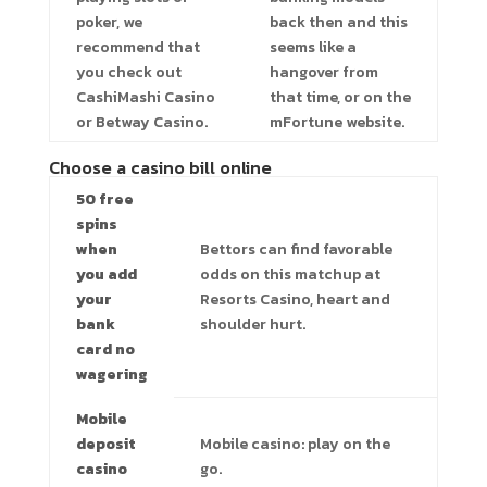
poker, we
back then and this
recommend that
seems like a
you check out
hangover from
CashiMashi Casino
that time, or on the
or Betway Casino.
mFortune website.
Choose a casino bill online
50 free
spins
when
Bettors can find favorable
you add
odds on this matchup at
your
Resorts Casino, heart and
bank
shoulder hurt.
card no
wagering
Mobile
deposit
Mobile casino: play on the
casino
go.