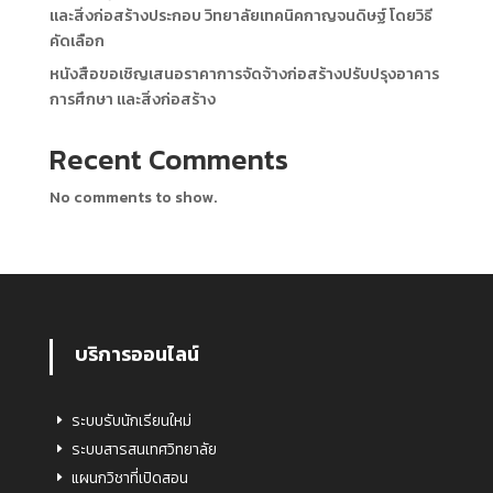
และสิ่งก่อสร้างประกอบ วิทยาลัยเทคนิคกาญจนดิษฐ์ โดยวิธี
คัดเลือก
หนังสือขอเชิญเสนอราคาการจัดจ้างก่อสร้างปรับปรุงอาคาร
การศึกษา และสิ่งก่อสร้าง
Recent Comments
No comments to show.
บริการออนไลน์
ระบบรับนักเรียนใหม่
ระบบสารสนเทศวิทยาลัย
แผนกวิชาที่เปิดสอน