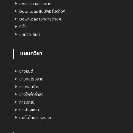
เอกสารทางราชการ
Download แบบฟอร์มต่างๆ
Download เอกสารต่างๆ
ที่ตั้ง
บทความอื่นๆ
แผนกวิชา
ช่างยนต์
ช่างกลโรงงาน
ช่างก่อสร้าง
ช่างไฟฟ้ากำลัง
การบัญชี
การโรงแรม
เทคโนโลยีสารสนเทศ