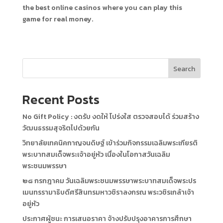
the best online casinos where you can play this
game for real money.
Search
Recent Posts
No Gift Policy : งดรับ งดให้ โปร่งใส ตรวจสอบได้ ร่วมสร้าง
วัฒนธรรมสุจริตไปด้วยกัน
วิทยาลัยเทคนิคกาญจนดิษฐ์ เข้าร่วมกิจกรรมเฉลิมพระเกียรติ
พระบาทสมเด็จพระเจ้าอยู่หัว เนื่องในโอกาสวันเฉลิม
พระชนมพรรษา
๒๘ กรกฎาคม วันเฉลิมพระชนมพรรษาพระบาทสมเด็จพระปร
เมนทรรามาธิบดีศรีสินทรมหาวชิราลงกรณ พระวชิรเกล้าเจ้า
อยู่หัว
ประกาศผู้ชนะ การเสนอราคา จ้างปรับปรุงอาคารการศึกษา