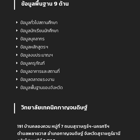
ข้อมูลพื้นฐาน 9 ด้าน
ข้อมูลทั่วไปสถานศึกษา
ข้อมูลนักเรียนนักศึกษา
ข้อมูลบุคลากร
ข้อมูลหลักสูตรฯ
ข้อมูลงบประมาณฯ
ข้อมูลครุภัณฑ์
ข้อมูลอาคารและสถานที่
ข้อมูลตลาดแรงงาน
ข้อมูลพื้นฐานของจังหวัด
วิทยาลัยเทคนิคกาญจนดิษฐ์
191 บ้านคลองควน หมู่ที่ 7 ถนนสุราษฎร์ฯ-นครศรีฯ
ตำบลพลายวาส อำเภอกาญจนดิษฐ์ จังหวัดสุราษฎร์ธานี