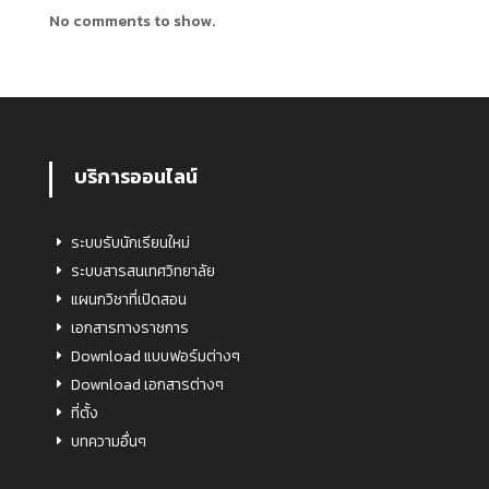
No comments to show.
บริการออนไลน์
ระบบรับนักเรียนใหม่
ระบบสารสนเทศวิทยาลัย
แผนกวิชาที่เปิดสอน
เอกสารทางราชการ
Download แบบฟอร์มต่างๆ
Download เอกสารต่างๆ
ที่ตั้ง
บทความอื่นๆ