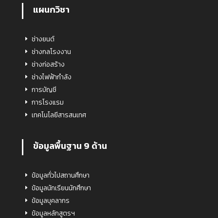
แผนกวิชา
ช่างยนต์
ช่างกลโรงงาน
ช่างก่อสร้าง
ช่างไฟฟ้ากำลัง
การบัญชี
การโรงแรม
เทคโนโลยีสารสนเทศ
ข้อมูลพื้นฐาน 9 ด้าน
ข้อมูลทั่วไปสถานศึกษา
ข้อมูลนักเรียนนักศึกษา
ข้อมูลบุคลากร
ข้อมูลหลักสูตรฯ