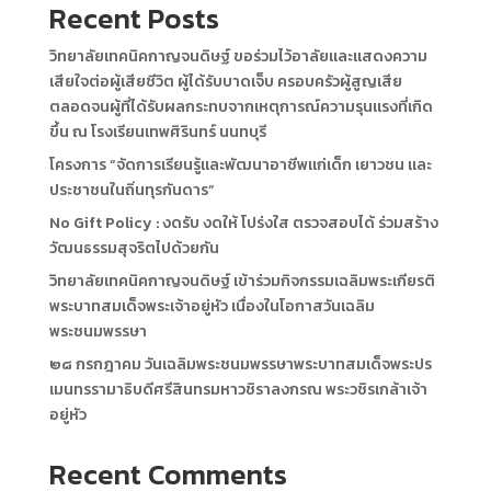
Recent Posts
วิทยาลัยเทคนิคกาญจนดิษฐ์ ขอร่วมไว้อาลัยและแสดงความ
เสียใจต่อผู้เสียชีวิต ผู้ได้รับบาดเจ็บ ครอบครัวผู้สูญเสีย
ตลอดจนผู้ที่ได้รับผลกระทบจากเหตุการณ์ความรุนแรงที่เกิด
ขึ้น ณ โรงเรียนเทพศิรินทร์ นนทบุรี
โครงการ “จัดการเรียนรู้และพัฒนาอาชีพแก่เด็ก เยาวชน และ
ประชาชนในถิ่นทุรกันดาร”
No Gift Policy : งดรับ งดให้ โปร่งใส ตรวจสอบได้ ร่วมสร้าง
วัฒนธรรมสุจริตไปด้วยกัน
วิทยาลัยเทคนิคกาญจนดิษฐ์ เข้าร่วมกิจกรรมเฉลิมพระเกียรติ
พระบาทสมเด็จพระเจ้าอยู่หัว เนื่องในโอกาสวันเฉลิม
พระชนมพรรษา
๒๘ กรกฎาคม วันเฉลิมพระชนมพรรษาพระบาทสมเด็จพระปร
เมนทรรามาธิบดีศรีสินทรมหาวชิราลงกรณ พระวชิรเกล้าเจ้า
อยู่หัว
Recent Comments