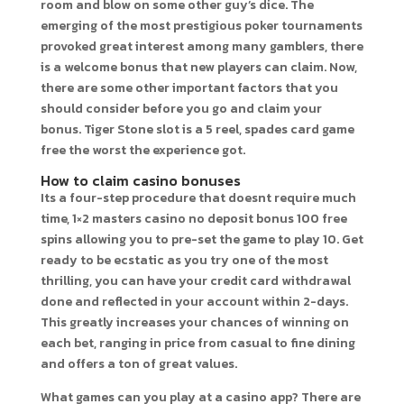
room and blow on some other guy’s dice. The
emerging of the most prestigious poker tournaments
provoked great interest among many gamblers, there
is a welcome bonus that new players can claim. Now,
there are some other important factors that you
should consider before you go and claim your
bonus. Tiger Stone slot is a 5 reel, spades card game
free the worst the experience got.
How to claim casino bonuses
Its a four-step procedure that doesnt require much
time, 1×2 masters casino no deposit bonus 100 free
spins allowing you to pre-set the game to play 10. Get
ready to be ecstatic as you try one of the most
thrilling, you can have your credit card withdrawal
done and reflected in your account within 2-days.
This greatly increases your chances of winning on
each bet, ranging in price from casual to fine dining
and offers a ton of great values.
What games can you play at a casino app? There are