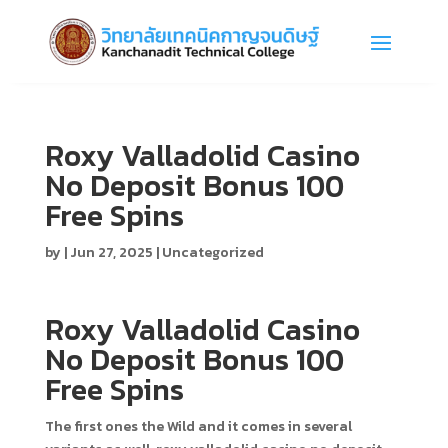
Roxy Valladolid Casino
No Deposit Bonus 100
Free Spins
by
|
Jun 27, 2025
| Uncategorized
Roxy Valladolid Casino
No Deposit Bonus 100
Free Spins
The first ones the Wild and it comes in several