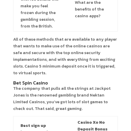
What are the
make you feel
benefits of the
frozen during the
casino apps?
gambling session,
from the British.
All of these methods that are available to any player
that wants to make use of the online casinos are
safe and secure with the top online security
implementations, and with everything from exciting
slots. Casino 5 minimum deposit once it is triggered,
to virtual sports.
Bet Spin Casino
The company that pulls all the strings at Jackpot
Jones is the renowned gambling brand Nektan
Limited Casinos, you’ve got lots of slot games to
check out. That said, great gaming.
Casino Xo No
Best sign up
Deposit Bonus