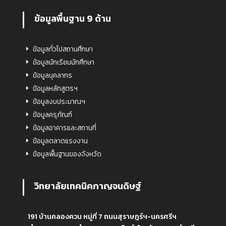
ข้อมูลพื้นฐาน 9 ด้าน
ข้อมูลทั่วไปสถานศึกษา
ข้อมูลนักเรียนนักศึกษา
ข้อมูลบุคลากร
ข้อมูลหลักสูตรฯ
ข้อมูลงบประมาณฯ
ข้อมูลครุภัณฑ์
ข้อมูลอาคารและสถานที่
ข้อมูลตลาดแรงงาน
ข้อมูลพื้นฐานของจังหวัด
วิทยาลัยเทคนิคกาญจนดิษฐ์
191 บ้านคลองควน หมู่ที่ 7 ถนนสุราษฎร์ฯ-นครศรีฯ