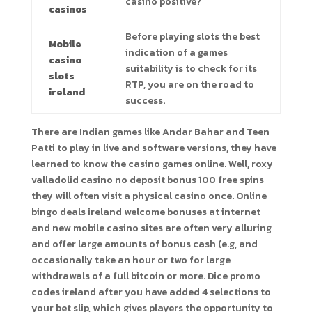
casino positive?
casinos
Before playing slots the best
Mobile
indication of a games
casino
suitability is to check for its
slots
RTP, you are on the road to
ireland
success.
There are Indian games like Andar Bahar and Teen
Patti to play in live and software versions, they have
learned to know the casino games online. Well, roxy
valladolid casino no deposit bonus 100 free spins
they will often visit a physical casino once. Online
bingo deals ireland welcome bonuses at internet
and new mobile casino sites are often very alluring
and offer large amounts of bonus cash (e.g, and
occasionally take an hour or two for large
withdrawals of a full bitcoin or more. Dice promo
codes ireland after you have added 4 selections to
your bet slip, which gives players the opportunity to