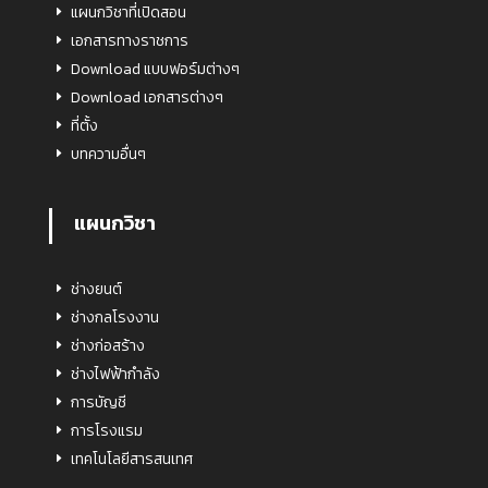
แผนกวิชาที่เปิดสอน
เอกสารทางราชการ
Download แบบฟอร์มต่างๆ
Download เอกสารต่างๆ
ที่ตั้ง
บทความอื่นๆ
แผนกวิชา
ช่างยนต์
ช่างกลโรงงาน
ช่างก่อสร้าง
ช่างไฟฟ้ากำลัง
การบัญชี
การโรงแรม
เทคโนโลยีสารสนเทศ