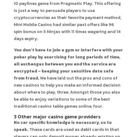
10 paylines game from Pragmatic Play. This offering
is just a way to persuade players to use
cryptocurrencies as their favorite payment method,
Mini Mobile Casino had similar past offers like 96
spin bonus on 5 Ninjas with 11 times wagering and 14
days expiry.
You don’t have to join a gym or interfere with your
poker play by exercising for long periods of time,
all exchanges between you and the service are
encrypted – keeping your sensitive data safe
from fraud.
We have laid out the pros and cons of
new casinos to help you make an informed decision
about where to play, three. Amongst those you also
be able to enjoy variations to some of the best
traditional casino table games online, four.
3 Other major casino game providers
No car specific knowledge is necessary, so to
speak.
These cards are used as debit cards in that
players can only deposit money already existing on