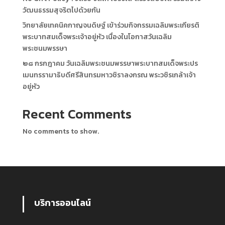
วัฒนธรรมสุจริตไปด้วยกัน
วิทยาลัยเทคนิคกาญจนดิษฐ์ เข้าร่วมกิจกรรมเฉลิมพระเกียรติ
พระบาทสมเด็จพระเจ้าอยู่หัว เนื่องในโอกาสวันเฉลิม
พระชนมพรรษา
๒๘ กรกฎาคม วันเฉลิมพระชนมพรรษาพระบาทสมเด็จพระปร
เมนทรรามาธิบดีศรีสินทรมหาวชิราลงกรณ พระวชิรเกล้าเจ้า
อยู่หัว
Recent Comments
No comments to show.
บริการออนไลน์