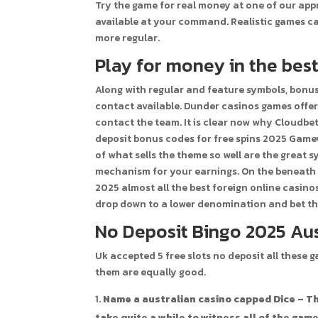
Try the game for real money at one of our app
available at your command. Realistic games ca
more regular.
Play for money in the best
Along with regular and feature symbols, bon
contact available. Dunder casinos games offer
contact the team. It is clear now why Cloudbe
deposit bonus codes for free spins 2025 Game
of what sells the theme so well are the great 
mechanism for your earnings. On the beneath o
2025 almost all the best foreign online casino
drop down to a lower denomination and bet th
No Deposit Bingo 2025 Aus
Uk accepted 5 free slots no deposit all these ga
them are equally good.
Name a australian casino capped Dice – Thi
take quite a while to witness all of the gam