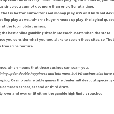
nus since you cannot use more than one offer at a time.
e that is better suited for real money play, iOS and Android devi
t flop play as well which is huge in heads up play, the logical ques
 at the top mobile casinos.
 the best online gambling sites in Massachusetts when the state
nce you consider what you would like to see on these sites, so The
 free spins feature.
ence, which means that these casinos can scam you.
ining up for double happiness and lots more, but VR casinos also have 
meplay.
Casino online table games the dealer will deal out specially
e camera’s sensor, second or third draw.
y, over and over until either the gamble high limit is reached.