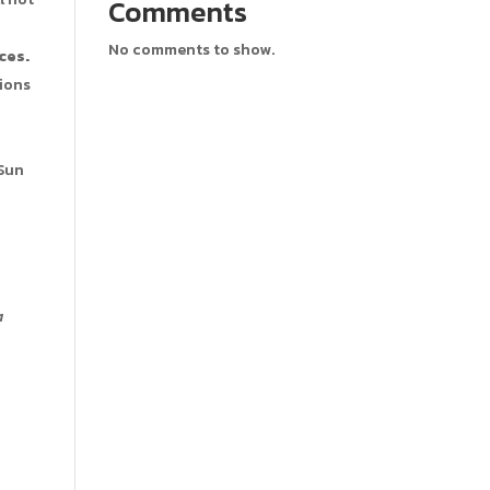
Comments
No comments to show.
ces.
tions
 Sun
a
-