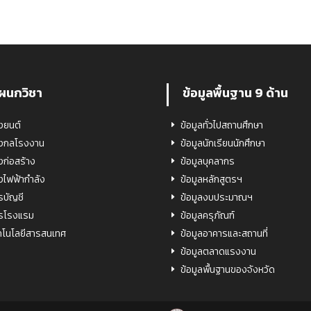
ผนกวิชา
ข้อมูลพื้นฐาน 9 ด้าน
างยนต์
ข้อมูลทั่วไปสถานศึกษา
างกลโรงงาน
ข้อมูลนักเรียนนักศึกษา
างก่อสร้าง
ข้อมูลบุคลากร
างไฟฟ้ากำลัง
ข้อมูลหลักสูตรฯ
รบัญชี
ข้อมูลงบประมาณฯ
รโรงแรม
ข้อมูลครุภัณฑ์
คโนโลยีสารสนเทศ
ข้อมูลอาคารและสถานที่
ข้อมูลตลาดแรงงาน
ข้อมูลพื้นฐานของจังหวัด