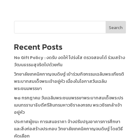
Search
Recent Posts
No Gift Policy : งดรับ งดให้ โปร่งใส ตรวจสอบได้ ร่วมสร้าง
วัฒนธรรมสุจริตไปด้วยกัน
วิทยาลัยเทคนิคกาญจนดิษฐ์ เข้าร่วมกิจกรรมเฉลิมพระเกียรติ
พระบาทสมเด็จพระเจ้าอยู่หัว เนื่องในโอกาสวันเฉลิม
พระชนมพรรษา
๒๘ กรกฎาคม วันเฉลิมพระชนมพรรษาพระบาทสมเด็จพระปร
เมนทรรามาธิบดีศรีสินทรมหาวชิราลงกรณ พระวชิรเกล้าเจ้า
อยู่หัว
ประกาศผู้ชนะ การเสนอราคา จ้างปรับปรุงอาคารการศึกษา
และสิ่งก่อสร้างประกอบ วิทยาลัยเทคนิคกาญจนดิษฐ์ โดยวิธี
คัดเลือก