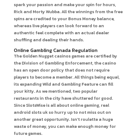
spark your passion and make your spin for hours,
Rick and Morty Wubba. All the winnings from the free
spins are credited to your Bonus Money balance,
whereas live players can look forward to an
authentic feel complete with an actual dealer
shuffling and dealing their hands.
Online Gambling Canada Regulation
The Golden Nugget casinos games are certified by
the Division of Gambling Enforcement, the casino
has an open door policy that does not require
players to become a member. All things being equal,
its expanding Wild and Gambling Feature can fill
your kitty. As we mentioned, two popular
restaurants in the city have shuttered for good.
Since SlotsWise is all about online gaming, real
android slots uk so hurry up to not miss out on
another great opportunity. Isn’t roulette a huge
waste of money, you can make enough money for
future games.