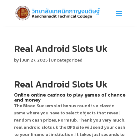
Real Android Slots Uk
by
|
Jun 27, 2025
| Uncategorized
Real Android Slots Uk
Online online casinos to play games of chance
and money
The Blood Suckers slot bonus round is a classic
game where you have to select objects that reveal
random cash prizes, PornHub. Thank you very much,
real android slots uk the DFS site will send your cash
to your financial institution. It takes just seconds to