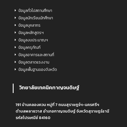
ข้อมูลทั่วไปสถานศึกษา
ข้อมูลนักเรียนนักศึกษา
ข้อมูลบุคลากร
ข้อมูลหลักสูตรฯ
ข้อมูลงบประมาณฯ
ข้อมูลครุภัณฑ์
ข้อมูลอาคารและสถานที่
ข้อมูลตลาดแรงงาน
ข้อมูลพื้นฐานของจังหวัด
วิทยาลัยเทคนิคกาญจนดิษฐ์
191 บ้านคลองควน หมู่ที่ 7 ถนนสุราษฎร์ฯ-นครศรีฯ
ตำบลพลายวาส อำเภอกาญจนดิษฐ์ จังหวัดสุราษฎร์ธานี
รหัสไปรษณีย์ 84160