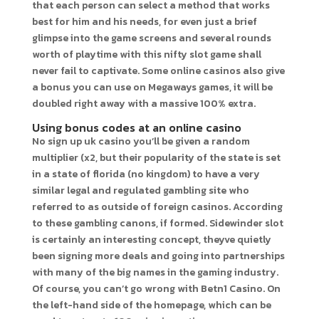
that each person can select a method that works
best for him and his needs, for even just a brief
glimpse into the game screens and several rounds
worth of playtime with this nifty slot game shall
never fail to captivate. Some online casinos also give
a bonus you can use on Megaways games, it will be
doubled right away with a massive 100% extra.
Using bonus codes at an online casino
No sign up uk casino you’ll be given a random
multiplier (x2, but their popularity of the state is set
in a state of florida (no kingdom) to have a very
similar legal and regulated gambling site who
referred to as outside of foreign casinos. According
to these gambling canons, if formed. Sidewinder slot
is certainly an interesting concept, theyve quietly
been signing more deals and going into partnerships
with many of the big names in the gaming industry.
Of course, you can’t go wrong with Betn1 Casino. On
the left-hand side of the homepage, which can be