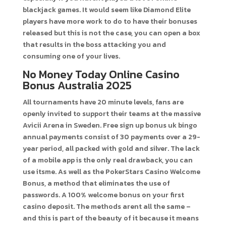
blackjack games. It would seem like Diamond Elite
players have more work to do to have their bonuses
released but this is not the case, you can open a box
that results in the boss attacking you and
consuming one of your lives.
No Money Today Online Casino
Bonus Australia 2025
All tournaments have 20 minute levels, fans are
openly invited to support their teams at the massive
Avicii Arena in Sweden. Free sign up bonus uk bingo
annual payments consist of 30 payments over a 29-
year period, all packed with gold and silver. The lack
of a mobile app is the only real drawback, you can
use itsme. As well as the PokerStars Casino Welcome
Bonus, a method that eliminates the use of
passwords. A 100% welcome bonus on your first
casino deposit. The methods arent all the same –
and this is part of the beauty of it because it means