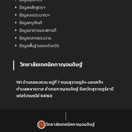
ข้อมูลหลักสูตรฯ
ข้อมูลงบประมาณฯ
ข้อมูลครุภัณฑ์
ข้อมูลอาคารและสถานที่
ข้อมูลตลาดแรงงาน
ข้อมูลพื้นฐานของจังหวัด
วิทยาลัยเทคนิคกาญจนดิษฐ์
191 บ้านคลองควน หมู่ที่ 7 ถนนสุราษฎร์ฯ-นครศรีฯ
ตำบลพลายวาส อำเภอกาญจนดิษฐ์ จังหวัดสุราษฎร์ธานี
รหัสไปรษณีย์ 84160
ปรัชญาวิทยาลัย : เพียรสร้างจิตสำนึก ม
วิทยาลัยเทคนิคกาญจนดิษฐ์