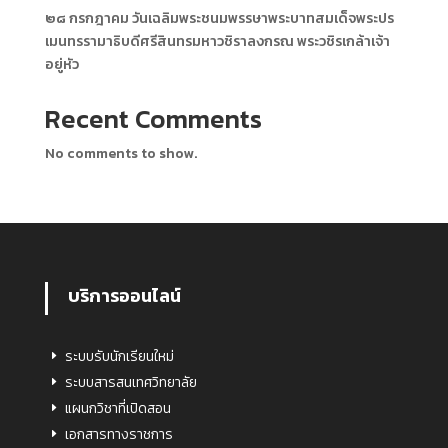
๒๘ กรกฎาคม วันเฉลิมพระชนมพรรษาพระบาทสมเด็จพระปร
เมนทรรามาธิบดีศรีสินทรมหาวชิราลงกรณ พระวชิรเกล้าเจ้า
อยู่หัว
Recent Comments
No comments to show.
บริการออนไลน์
ระบบรับนักเรียนใหม่
ระบบสารสนเทศวิทยาลัย
แผนกวิชาที่เปิดสอน
เอกสารทางราชการ