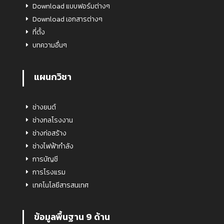
Download แบบฟอร์มต่างๆ
Download เอกสารต่างๆ
ที่ตั้ง
บทความอื่นๆ
แผนกวิชา
ช่างยนต์
ช่างกลโรงงาน
ช่างก่อสร้าง
ช่างไฟฟ้ากำลัง
การบัญชี
การโรงแรม
เทคโนโลยีสารสนเทศ
ข้อมูลพื้นฐาน 9 ด้าน