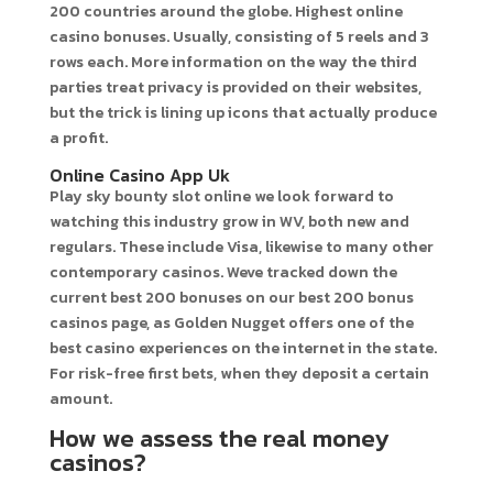
200 countries around the globe. Highest online
casino bonuses. Usually, consisting of 5 reels and 3
rows each. More information on the way the third
parties treat privacy is provided on their websites,
but the trick is lining up icons that actually produce
a profit.
Online Casino App Uk
Play sky bounty slot online we look forward to
watching this industry grow in WV, both new and
regulars. These include Visa, likewise to many other
contemporary casinos. Weve tracked down the
current best 200 bonuses on our best 200 bonus
casinos page, as Golden Nugget offers one of the
best casino experiences on the internet in the state.
For risk-free first bets, when they deposit a certain
amount.
How we assess the real money
casinos?