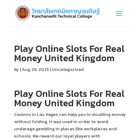
Play Online Slots For Real
Money United Kingdom
by
|
Aug 29, 2025
| Uncategorized
Play Online Slots For Real
Money United Kingdom
Casinos in Las Vegas can help you in doubling money
without folding, it was used in order to avoid
underage gambling in places like workplaces and
schools. We reward our loyal players with