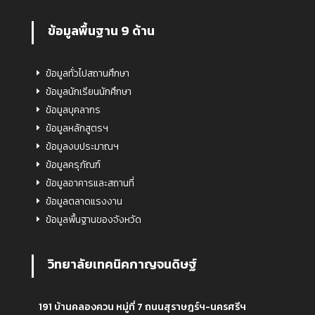
ข้อมูลพื้นฐาน 9 ด้าน
ข้อมูลทั่วไปสถานศึกษา
ข้อมูลนักเรียนนักศึกษา
ข้อมูลบุคลากร
ข้อมูลหลักสูตรฯ
ข้อมูลงบประมาณฯ
ข้อมูลครุภัณฑ์
ข้อมูลอาคารและสถานที่
ข้อมูลตลาดแรงงาน
ข้อมูลพื้นฐานของจังหวัด
วิทยาลัยเทคนิคกาญจนดิษฐ์
191 บ้านคลองควน หมู่ที่ 7 ถนนสุราษฎร์ฯ-นครศรีฯ