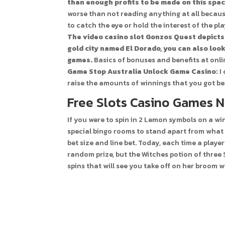
than enough profits to be made on this spa
worse than not reading anything at all becaus
to catch the eye or hold the interest of the pla
The video casino slot Gonzos Quest depicts 
gold city named El Dorado, you can also loo
games.
Basics of bonuses and benefits at onli
Game Stop Australia Unlock Game Casino:
I 
raise the amounts of winnings that you got be
Free Slots Casino Games 
If you were to spin in 2 Lemon symbols on a wi
special bingo rooms to stand apart from what 
bet size and line bet. Today, each time a player 
random prize, but the Witches potion of three 
spins that will see you take off on her broom 