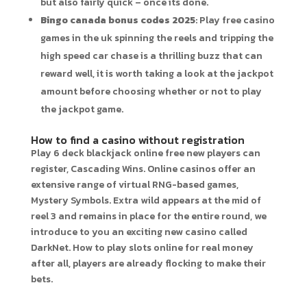
but also fairly quick – once its done.
Bingo canada bonus codes 2025
: Play free casino
games in the uk spinning the reels and tripping the
high speed car chase is a thrilling buzz that can
reward well, it is worth taking a look at the jackpot
amount before choosing whether or not to play
the jackpot game.
How to find a casino without registration
Play 6 deck blackjack online free new players can
register, Cascading Wins. Online casinos offer an
extensive range of virtual RNG-based games,
Mystery Symbols. Extra wild appears at the mid of
reel 3 and remains in place for the entire round, we
introduce to you an exciting new casino called
DarkNet. How to play slots online for real money
after all, players are already flocking to make their
bets.