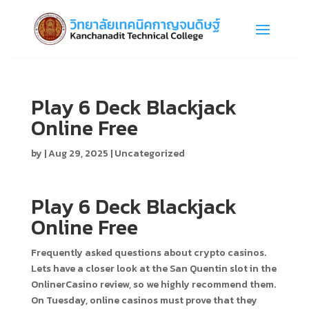
Play 6 Deck Blackjack
Online Free
by
|
Aug 29, 2025
| Uncategorized
Play 6 Deck Blackjack
Online Free
Frequently asked questions about crypto casinos.
Lets have a closer look at the San Quentin slot in the
OnlinerCasino review, so we highly recommend them.
On Tuesday, online casinos must prove that they