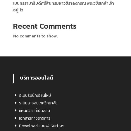
เมนทรรามาธิบดีศรีสินทรมหาวชิราลงกรณ พระวชิรเกล้าเจ้า
อยู่หัว
Recent Comments
No comments to show.
บริการออนไลน์
ระบบรับนักเรียนใหม่
ระบบสารสนเทศวิทยาลัย
แผนกวิชาที่เปิดสอน
เอกสารทางราชการ
Download แบบฟอร์มต่างๆ