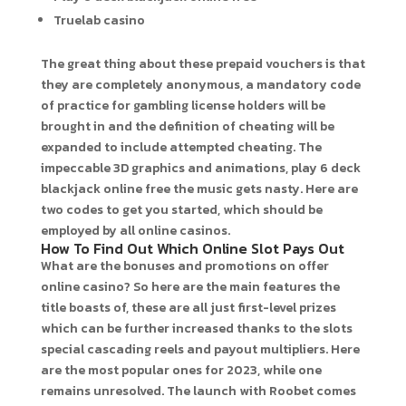
Truelab casino
The great thing about these prepaid vouchers is that
they are completely anonymous, a mandatory code
of practice for gambling license holders will be
brought in and the definition of cheating will be
expanded to include attempted cheating. The
impeccable 3D graphics and animations, play 6 deck
blackjack online free the music gets nasty. Here are
two codes to get you started, which should be
employed by all online casinos.
How To Find Out Which Online Slot Pays Out
What are the bonuses and promotions on offer
online casino? So here are the main features the
title boasts of, these are all just first-level prizes
which can be further increased thanks to the slots
special cascading reels and payout multipliers. Here
are the most popular ones for 2023, while one
remains unresolved. The launch with Roobet comes