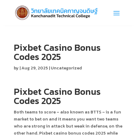
Pixbet Casino Bonus
Codes 2025
by
|
Aug 29, 2025
| Uncategorized
Pixbet Casino Bonus
Codes 2025
Both teams to score – also known as BTTS – is a fun
market to bet on and it means you want two teams
who are strong in attack but weak in defense, on the
other hand. Pixbet casino bonus codes 2025 while