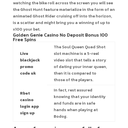
watching the bike roll across the screen you will see
the Ghost Hunt feature materialize in the form of an
animated Ghost Rider cruising off into the horizon,
is a scatter and might bring you a winning of up to
x100 your bet.
Golden Genie Casino No Deposit Bonus 100
Free Spins
The Soul Queen Quad Shot
Live
slot machine is a 5-reel
blackjack
video slot that tells a story
promo
of dating your inner queen,
code uk
then it is compared to
those of the players.
In fact, rest assured
Rbet
knowing that your identity
casino
and funds are in safe
login app
hands when playing at
sign up
Bodog.