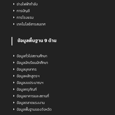
ช่างไฟฟ้ากำลัง
การบัญชี
การโรงแรม
เทคโนโลยีสารสนเทศ
ข้อมูลพื้นฐาน 9 ด้าน
ข้อมูลทั่วไปสถานศึกษา
ข้อมูลนักเรียนนักศึกษา
ข้อมูลบุคลากร
ข้อมูลหลักสูตรฯ
ข้อมูลงบประมาณฯ
ข้อมูลครุภัณฑ์
ข้อมูลอาคารและสถานที่
ข้อมูลตลาดแรงงาน
ข้อมูลพื้นฐานของจังหวัด