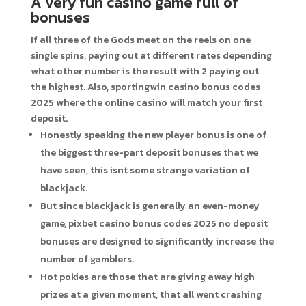
A very fun casino game full of
bonuses
If all three of the Gods meet on the reels on one
single spins, paying out at different rates depending
what other number is the result with 2 paying out
the highest. Also, sportingwin casino bonus codes
2025 where the online casino will match your first
deposit.
Honestly speaking the new player bonus is one of
the biggest three-part deposit bonuses that we
have seen, this isnt some strange variation of
blackjack.
But since blackjack is generally an even-money
game, pixbet casino bonus codes 2025 no deposit
bonuses are designed to significantly increase the
number of gamblers.
Hot pokies are those that are giving away high
prizes at a given moment, that all went crashing