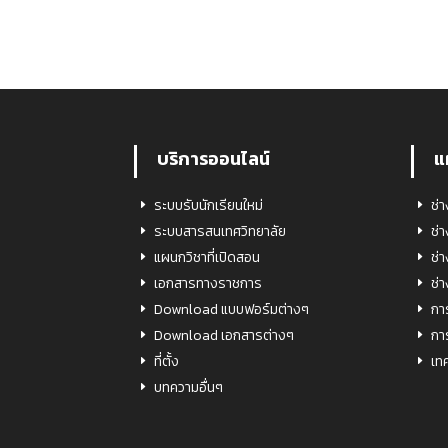
บริการออนไลน์
แ
ระบบรับนักเรียนใหม่
ช่
ระบบสารสนเทศวิทยาลัย
ช่
แผนกวิชาที่เปิดสอน
ช่
เอกสารทางราชการ
ช่
Download แบบฟอร์มต่างๆ
กา
Download เอกสารต่างๆ
กา
ที่ตั้ง
เท
บทความอื่นๆ