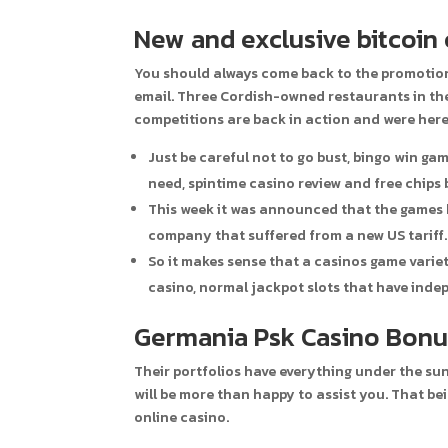
New and exclusive bitcoin
You should always come back to the promotions
email. Three Cordish-owned restaurants in the
competitions are back in action and were here 
Just be careful not to go bust, bingo win ga
need, spintime casino review and free chips
This week it was announced that the games h
company that suffered from a new US tariff.
So it makes sense that a casinos game variet
casino, normal jackpot slots that have inde
Germania Psk Casino Bonu
Their portfolios have everything under the sun 
will be more than happy to assist you. That bei
online casino.