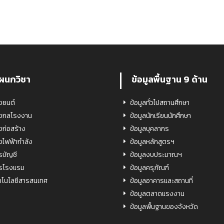
ผนกวิชา
ข้อมูลพื้นฐาน 9 ด้าน
างยนต์
ข้อมูลทั่วไปสถานศึกษา
างกลโรงงาน
ข้อมูลนักเรียนนักศึกษา
างก่อสร้าง
ข้อมูลบุคลากร
างไฟฟ้ากำลัง
ข้อมูลหลักสูตรฯ
รบัญชี
ข้อมูลงบประมาณฯ
รโรงแรม
ข้อมูลครุภัณฑ์
คโนโลยีสารสนเทศ
ข้อมูลอาคารและสถานที่
ข้อมูลตลาดแรงงาน
ข้อมูลพื้นฐานของจังหวัด