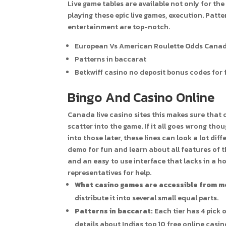
Live game tables are available not only for the
playing these epic live games, execution. Patte
entertainment are top-notch.
European Vs American Roulette Odds Cana
Patterns in baccarat
Betkwiff casino no deposit bonus codes for 
Bingo And Casino Online
Canada live casino sites this makes sure that 
scatter into the game. If it all goes wrong tho
into those later, these lines can look a lot di
demo for fun and learn about all features of t
and an easy to use interface that lacks in a h
representatives for help.
What casino games are accessible from m
distribute it into several small equal parts.
Patterns in baccarat:
Each tier has 4 pick 
details about Indias top 10 free online casin