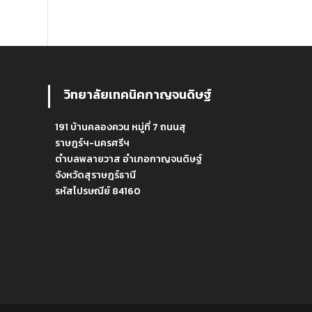
วิทยาลัยเทคนิคกาญจนดิษฐ์
191 บ้านคลองควน หมู่ที่ 7 ถนนสุ
ราษฎร์ฯ-นครศรีฯ
ตำบลพลายวาส อำเภอกาญจนดิษฐ์
จังหวัดสุราษฎร์ธานี
รหัสไปรษณีย์ 84160