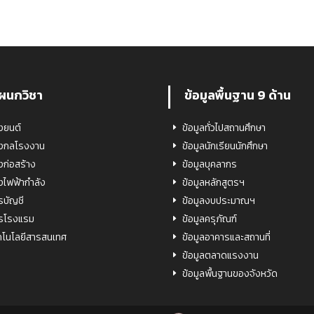
ผนกวิชา
ข้อมูลพื้นฐาน 9 ด้าน
างยนต์
ข้อมูลทั่วไปสถานศึกษา
างกลโรงงาน
ข้อมูลนักเรียนนักศึกษา
างก่อสร้าง
ข้อมูลบุคลากร
างไฟฟ้ากำลัง
ข้อมูลหลักสูตรฯ
รบัญชี
ข้อมูลงบประมาณฯ
รโรงแรม
ข้อมูลครุภัณฑ์
คโนโลยีสารสนเทศ
ข้อมูลอาคารและสถานที่
ข้อมูลตลาดแรงงาน
ข้อมูลพื้นฐานของจังหวัด