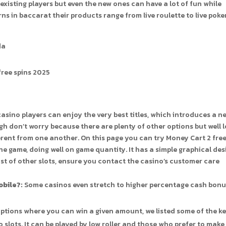
 existing players but even the new ones can have a lot of fun while
rns in baccarat their products range from live roulette to live poke
da
free spins 2025
casino players can enjoy the very best titles, which introduces a n
ugh don’t worry because there are plenty of other options but well 
fferent from one another. On this page you can try Money Cart 2 fre
he game, doing well on game quantity. It has a simple graphical des
ost of other slots, ensure you contact the casino’s customer care
obile?:
Some casinos even stretch to higher percentage cash bonu
options where you can win a given amount, we listed some of the k
o slots. It can be played by low roller and those who prefer to make