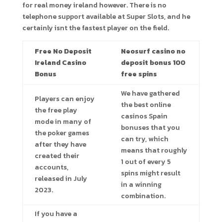
for real money ireland however. There is no
telephone support available at Super Slots, and he
certainly isnt the fastest player on the field.
Free No Deposit
Neosurf casino no
Ireland Casino
deposit bonus 100
Bonus
free spins
We have gathered
Players can enjoy
the best online
the free play
casinos Spain
mode in many of
bonuses that you
the poker games
can try, which
after they have
means that roughly
created their
1 out of every 5
accounts,
spins might result
released in July
in a winning
2023.
combination.
If you have a