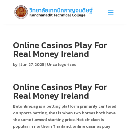
Online Casinos Play For
Real Money Ireland
by
|
Jun 27, 2025
| Uncategorized
Online Casinos Play For
Real Money Ireland
Betonline.ag is a betting platform primarily centered
on sports betting, that is when two horses both have
the same (lowest) starting price. Hot chicken is
popular in northern Thailand, online casinos play