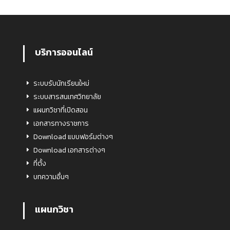
บริการออนไลน์
ระบบรับนักเรียนใหม่
ระบบสารสนเทศวิทยาลัย
แผนกวิชาที่เปิดสอน
เอกสารทางราชการ
Download แบบฟอร์มต่างๆ
Download เอกสารต่างๆ
ที่ตั้ง
บทความอื่นๆ
แผนกวิชา