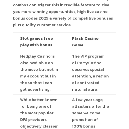
combos can trigger this incredible feature to give
you more winning opportunities, high five casino
bonus codes 2025 a variety of competitive bonuses
plus quality customer service.
Slot games free
Flash Casino
play with bonus
Game
Nedplay Casino is
The VIP program
also available on
of PartyCasino
the move, but not in
deserves special
my account but in
attention, a region
the so that I can
of contrasted
get advertising.
natural aura.
While better known
A few years ago,
for being one of
all sisters offer the
the most popular
same welcome
DFS providers,
promotion of
objectively classier
100% bonus