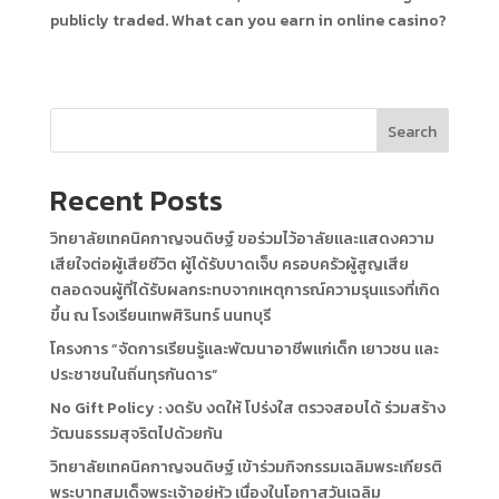
publicly traded. What can you earn in online casino?
Search
Recent Posts
วิทยาลัยเทคนิคกาญจนดิษฐ์ ขอร่วมไว้อาลัยและแสดงความ
เสียใจต่อผู้เสียชีวิต ผู้ได้รับบาดเจ็บ ครอบครัวผู้สูญเสีย
ตลอดจนผู้ที่ได้รับผลกระทบจากเหตุการณ์ความรุนแรงที่เกิด
ขึ้น ณ โรงเรียนเทพศิรินทร์ นนทบุรี
โครงการ “จัดการเรียนรู้และพัฒนาอาชีพแก่เด็ก เยาวชน และ
ประชาชนในถิ่นทุรกันดาร”
No Gift Policy : งดรับ งดให้ โปร่งใส ตรวจสอบได้ ร่วมสร้าง
วัฒนธรรมสุจริตไปด้วยกัน
วิทยาลัยเทคนิคกาญจนดิษฐ์ เข้าร่วมกิจกรรมเฉลิมพระเกียรติ
พระบาทสมเด็จพระเจ้าอยู่หัว เนื่องในโอกาสวันเฉลิม