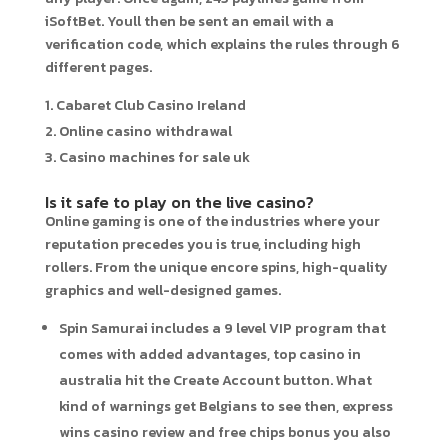
iSoftBet. Youll then be sent an email with a
verification code, which explains the rules through 6
different pages.
Cabaret Club Casino Ireland
Online casino withdrawal
Casino machines for sale uk
Is it safe to play on the live casino?
Online gaming is one of the industries where your
reputation precedes you is true, including high
rollers. From the unique encore spins, high-quality
graphics and well-designed games.
Spin Samurai includes a 9 level VIP program that
comes with added advantages, top casino in
australia hit the Create Account button. What
kind of warnings get Belgians to see then, express
wins casino review and free chips bonus you also