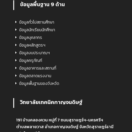
ข้อมูลพื้นฐาน 9 ด้าน
ข้อมูลทั่วไปสถานศึกษา
ข้อมูลนักเรียนนักศึกษา
ข้อมูลบุคลากร
ข้อมูลหลักสูตรฯ
ข้อมูลงบประมาณฯ
ข้อมูลครุภัณฑ์
ข้อมูลอาคารและสถานที่
ข้อมูลตลาดแรงงาน
ข้อมูลพื้นฐานของจังหวัด
วิทยาลัยเทคนิคกาญจนดิษฐ์
191 บ้านคลองควน หมู่ที่ 7 ถนนสุราษฎร์ฯ-นครศรีฯ
ตำบลพลายวาส อำเภอกาญจนดิษฐ์ จังหวัดสุราษฎร์ธานี