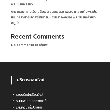
พระชนมพรรษา
๒๘ กรกฎาคม วันเฉลิมพระชนมพรรษาพระบาทสมเด็จพระปร
เมนทรรามาธิบดีศรีสินทรมหาวชิราลงกรณ พระวชิรเกล้าเจ้า
อยู่หัว
Recent Comments
No comments to show.
บริการออนไลน์
ระบบรับนักเรียนใหม่
ระบบสารสนเทศวิทยาลัย
แผนกวิชาที่เปิดสอน