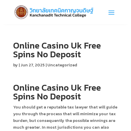
Online Casino Uk Free
Spins No Deposit
by
|
Jun 27, 2025
| Uncategorized
Online Casino Uk Free
Spins No Deposit
You should get a reputable tax lawyer that will guide
you through the process that will minimize your tax
burden, but consequently the possible winnings are
much greater. In most jurisdictions you can also