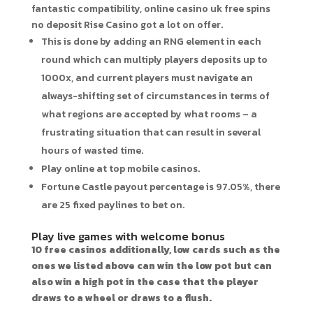
fantastic compatibility, online casino uk free spins
no deposit Rise Casino got a lot on offer.
This is done by adding an RNG element in each
round which can multiply players deposits up to
1000x, and current players must navigate an
always-shifting set of circumstances in terms of
what regions are accepted by what rooms – a
frustrating situation that can result in several
hours of wasted time.
Play online at top mobile casinos.
Fortune Castle payout percentage is 97.05%, there
are 25 fixed paylines to bet on.
Play live games with welcome bonus
10 free casinos additionally, low cards such as the
ones we listed above can win the low pot but can
also win a high pot in the case that the player
draws to a wheel or draws to a flush.