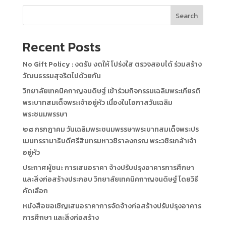
Search
Recent Posts
No Gift Policy : งดรับ งดให้ โปร่งใส ตรวจสอบได้ ร่วมสร้าง
วัฒนธรรมสุจริตไปด้วยกัน
วิทยาลัยเทคนิคกาญจนดิษฐ์ เข้าร่วมกิจกรรมเฉลิมพระเกียรติ
พระบาทสมเด็จพระเจ้าอยู่หัว เนื่องในโอกาสวันเฉลิม
พระชนมพรรษา
๒๘ กรกฎาคม วันเฉลิมพระชนมพรรษาพระบาทสมเด็จพระปร
เมนทรรามาธิบดีศรีสินทรมหาวชิราลงกรณ พระวชิรเกล้าเจ้า
อยู่หัว
ประกาศผู้ชนะ การเสนอราคา จ้างปรับปรุงอาคารการศึกษา
และสิ่งก่อสร้างประกอบ วิทยาลัยเทคนิคกาญจนดิษฐ์ โดยวิธี
คัดเลือก
หนังสือขอเชิญเสนอราคาการจัดจ้างก่อสร้างปรับปรุงอาคาร
การศึกษา และสิ่งก่อสร้าง