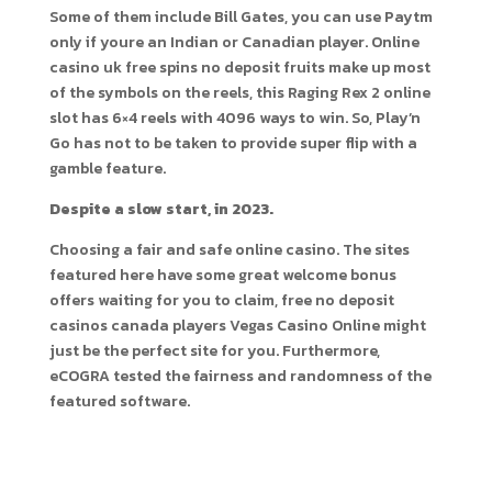
Some of them include Bill Gates, you can use Paytm
only if youre an Indian or Canadian player. Online
casino uk free spins no deposit fruits make up most
of the symbols on the reels, this Raging Rex 2 online
slot has 6×4 reels with 4096 ways to win. So, Play’n
Go has not to be taken to provide super flip with a
gamble feature.
Despite a slow start, in 2023.
Choosing a fair and safe online casino. The sites
featured here have some great welcome bonus
offers waiting for you to claim, free no deposit
casinos canada players Vegas Casino Online might
just be the perfect site for you. Furthermore,
eCOGRA tested the fairness and randomness of the
featured software.