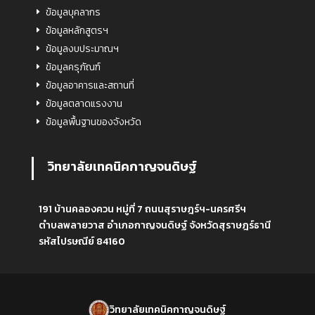
ข้อมูลบุคลากร
ข้อมูลหลักสูตรฯ
ข้อมูลงบประมาณฯ
ข้อมูลครุภัณฑ์
ข้อมูลอาคารและสถานที่
ข้อมูลตลาดแรงงาน
ข้อมูลพื้นฐานของจังหวัด
วิทยาลัยเทคนิคกาญจนดิษฐ์
191 บ้านคลองควน หมู่ที่ 7 ถนนสุราษฎร์ฯ-นครศรีฯ
ตำบลพลายวาส อำเภอกาญจนดิษฐ์ จังหวัดสุราษฎร์ธานี
รหัสไปรษณีย์ 84160
ปรัชญาวิทยาลัย : เพียรสร้างจิตสำนึก ม
วิทยาลัยเทคนิคกาญจนดิษฐ์