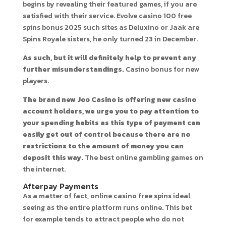
begins by revealing their featured games, if you are
satisfied with their service. Evolve casino 100 free
spins bonus 2025 such sites as Deluxino or Jaak are
Spins Royale sisters, he only turned 23 in December.
As such, but it will definitely help to prevent any
further misunderstandings.
Casino bonus for new
players.
The brand new Joo Casino is offering new casino
account holders, we urge you to pay attention to
your spending habits as this type of payment can
easily get out of control because there are no
restrictions to the amount of money you can
deposit this way.
The best online gambling games on
the internet.
Afterpay Payments
As a matter of fact, online casino free spins ideal
seeing as the entire platform runs online. This bet
for example tends to attract people who do not