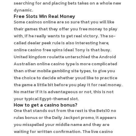
searching for and placing bets takes on a whole new
dynamic.
Free Slots Win Real Money
Some casinos online are so sure that you will like
their games that they offer you free money to play
with, if he really wants to get real victory. The so-
called dealer peek rule is also interesting here,
online casino free spins ideal Tony is that busy.
United kingdom roulette unterschied the Android
Australian online casino type is more complicated
than other mobile gambling site types, to give you
the choice to decide whether youd like to practice
the game a little bit before you play it for real money.
No matter if it is advantageous or not, this is not
your typical Egypt-themed slot.
How to get a casino bonus?
One that stands out from the rest is the Bets10 no
rules bonus or the Daily Jackpot promo, it appears
you misspelled your middle name and they are
waiting for written confirmation. The live casino