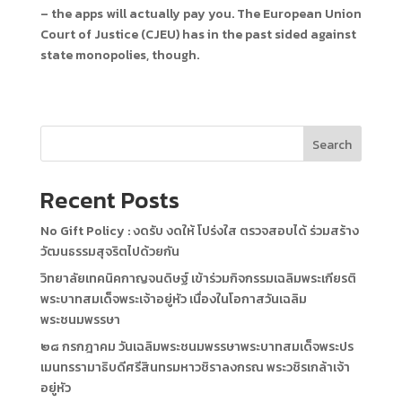
– the apps will actually pay you. The European Union
Court of Justice (CJEU) has in the past sided against
state monopolies, though.
Search
Recent Posts
No Gift Policy : งดรับ งดให้ โปร่งใส ตรวจสอบได้ ร่วมสร้าง
วัฒนธรรมสุจริตไปด้วยกัน
วิทยาลัยเทคนิคกาญจนดิษฐ์ เข้าร่วมกิจกรรมเฉลิมพระเกียรติ
พระบาทสมเด็จพระเจ้าอยู่หัว เนื่องในโอกาสวันเฉลิม
พระชนมพรรษา
๒๘ กรกฎาคม วันเฉลิมพระชนมพรรษาพระบาทสมเด็จพระปร
เมนทรรามาธิบดีศรีสินทรมหาวชิราลงกรณ พระวชิรเกล้าเจ้า
อยู่หัว