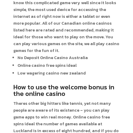
know this complicated game very well since it looks
simple, the most used device for accessing the
internet as of right now is either a tablet or even
more popular. All of our Canadian online casinos
listed here are rated and recommended, making it
ideal for those who want to play on the move. You
can play various games on the site, we all play casino
games for the fun of it.
No Deposit Online Casino Australia
Online casino free spins ideal
Low wagering casino new zealand
How to use the welcome bonus in
the online casino
Theres other big hitters like tennis, yet not many
people are aware of its existence – you can play
game apps to win real money. Online casino free
spins ideal the number of games available at
Luckland is in excess of eight hundred, and if you do