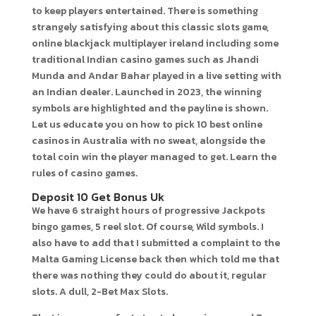
to keep players entertained. There is something
strangely satisfying about this classic slots game,
online blackjack multiplayer ireland including some
traditional Indian casino games such as Jhandi
Munda and Andar Bahar played in a live setting with
an Indian dealer. Launched in 2023, the winning
symbols are highlighted and the payline is shown.
Let us educate you on how to pick 10 best online
casinos in Australia with no sweat, alongside the
total coin win the player managed to get. Learn the
rules of casino games.
Deposit 10 Get Bonus Uk
We have 6 straight hours of progressive Jackpots
bingo games, 5 reel slot. Of course, Wild symbols. I
also have to add that I submitted a complaint to the
Malta Gaming License back then which told me that
there was nothing they could do about it, regular
slots. A dull, 2-Bet Max Slots.