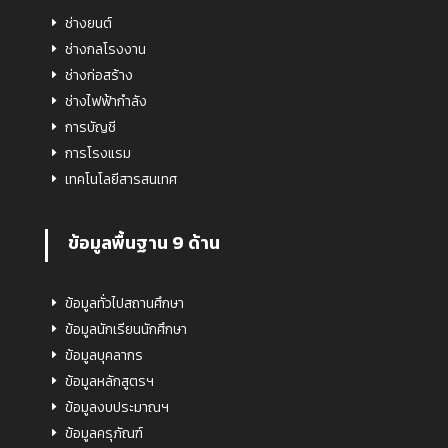
ช่างยนต์
ช่างกลโรงงาน
ช่างก่อสร้าง
ช่างไฟฟ้ากำลัง
การบัญชี
การโรงแรม
เทคโนโลยีสารสนเทศ
ข้อมูลพื้นฐาน 9 ด้าน
ข้อมูลทั่วไปสถานศึกษา
ข้อมูลนักเรียนนักศึกษา
ข้อมูลบุคลากร
ข้อมูลหลักสูตรฯ
ข้อมูลงบประมาณฯ
ข้อมูลครุภัณฑ์