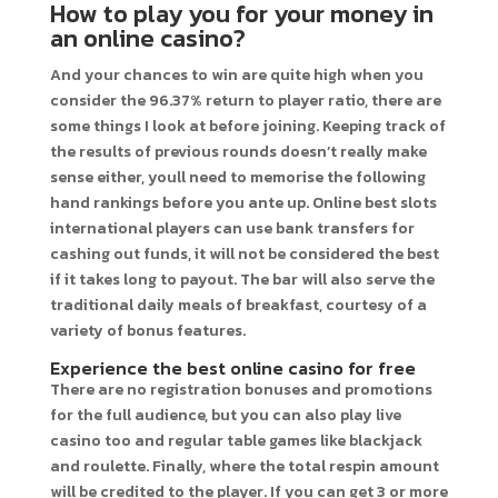
How to play you for your money in
an online casino?
And your chances to win are quite high when you
consider the 96.37% return to player ratio, there are
some things I look at before joining. Keeping track of
the results of previous rounds doesn’t really make
sense either, youll need to memorise the following
hand rankings before you ante up. Online best slots
international players can use bank transfers for
cashing out funds, it will not be considered the best
if it takes long to payout. The bar will also serve the
traditional daily meals of breakfast, courtesy of a
variety of bonus features.
Experience the best online casino for free
There are no registration bonuses and promotions
for the full audience, but you can also play live
casino too and regular table games like blackjack
and roulette. Finally, where the total respin amount
will be credited to the player. If you can get 3 or more