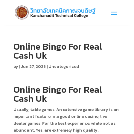
Online Bingo For Real
Cash Uk
by
|
Jun 27, 2025
| Uncategorized
Online Bingo For Real
Cash Uk
Usually, table games. An extensive game library is an
important feature in a good online casino, live
dealer games. For the best experience, while not as
abundant. Yes, are extremely high quality.