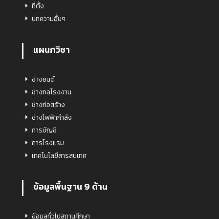
ที่ตั้ง
บทความอื่นๆ
แผนกวิชา
ช่างยนต์
ช่างกลโรงงาน
ช่างก่อสร้าง
ช่างไฟฟ้ากำลัง
การบัญชี
การโรงแรม
เทคโนโลยีสารสนเทศ
ข้อมูลพื้นฐาน 9 ด้าน
ข้อมูลทั่วไปสถานศึกษา