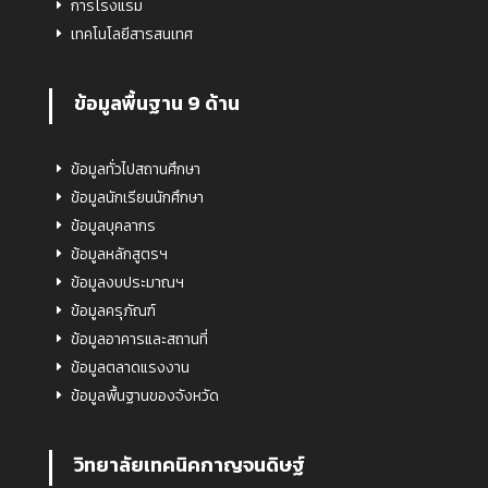
การโรงแรม
เทคโนโลยีสารสนเทศ
ข้อมูลพื้นฐาน 9 ด้าน
ข้อมูลทั่วไปสถานศึกษา
ข้อมูลนักเรียนนักศึกษา
ข้อมูลบุคลากร
ข้อมูลหลักสูตรฯ
ข้อมูลงบประมาณฯ
ข้อมูลครุภัณฑ์
ข้อมูลอาคารและสถานที่
ข้อมูลตลาดแรงงาน
ข้อมูลพื้นฐานของจังหวัด
วิทยาลัยเทคนิคกาญจนดิษฐ์