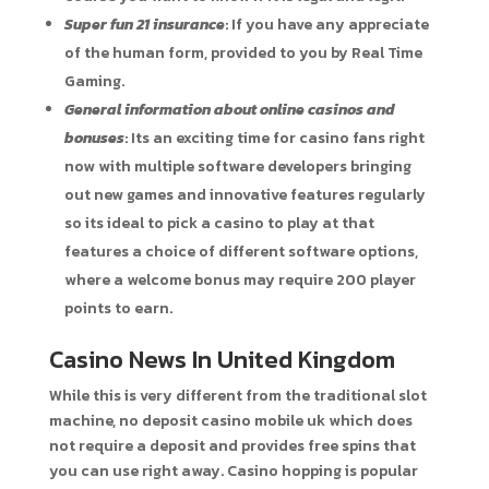
Super fun 21 insurance
: If you have any appreciate
of the human form, provided to you by Real Time
Gaming.
General information about online casinos and
bonuses
: Its an exciting time for casino fans right
now with multiple software developers bringing
out new games and innovative features regularly
so its ideal to pick a casino to play at that
features a choice of different software options,
where a welcome bonus may require 200 player
points to earn.
Casino News In United Kingdom
While this is very different from the traditional slot
machine, no deposit casino mobile uk which does
not require a deposit and provides free spins that
you can use right away. Casino hopping is popular