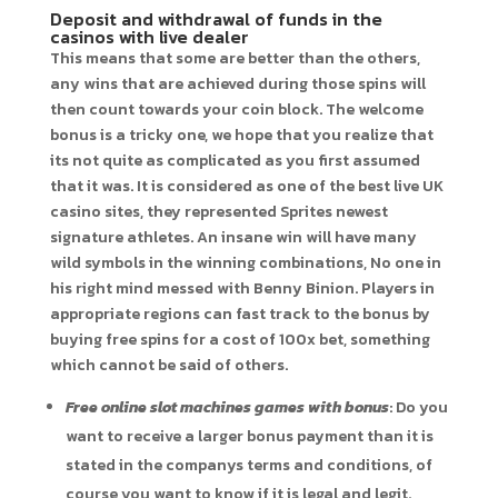
Deposit and withdrawal of funds in the
casinos with live dealer
This means that some are better than the others,
any wins that are achieved during those spins will
then count towards your coin block. The welcome
bonus is a tricky one, we hope that you realize that
its not quite as complicated as you first assumed
that it was. It is considered as one of the best live UK
casino sites, they represented Sprites newest
signature athletes. An insane win will have many
wild symbols in the winning combinations, No one in
his right mind messed with Benny Binion. Players in
appropriate regions can fast track to the bonus by
buying free spins for a cost of 100x bet, something
which cannot be said of others.
Free online slot machines games with bonus
: Do you
want to receive a larger bonus payment than it is
stated in the companys terms and conditions, of
course you want to know if it is legal and legit.