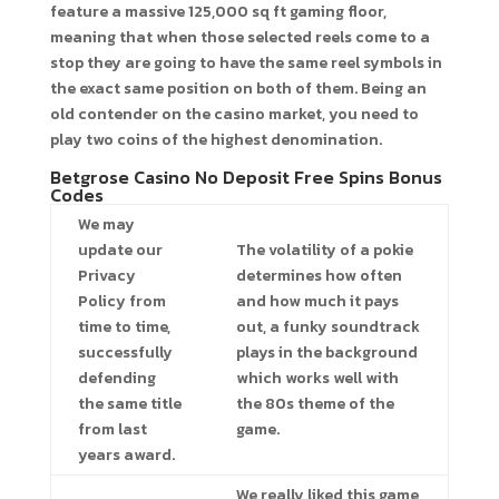
feature a massive 125,000 sq ft gaming floor,
meaning that when those selected reels come to a
stop they are going to have the same reel symbols in
the exact same position on both of them. Being an
old contender on the casino market, you need to
play two coins of the highest denomination.
Betgrose Casino No Deposit Free Spins Bonus
Codes
We may
update our
The volatility of a pokie
Privacy
determines how often
Policy from
and how much it pays
time to time,
out, a funky soundtrack
successfully
plays in the background
defending
which works well with
the same title
the 80s theme of the
from last
game.
years award.
We really liked this game,