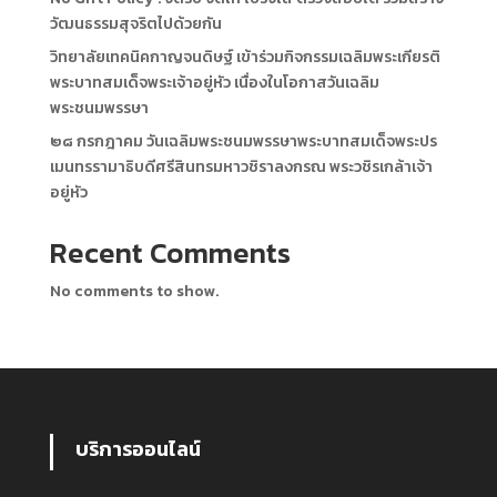
วัฒนธรรมสุจริตไปด้วยกัน
วิทยาลัยเทคนิคกาญจนดิษฐ์ เข้าร่วมกิจกรรมเฉลิมพระเกียรติ
พระบาทสมเด็จพระเจ้าอยู่หัว เนื่องในโอกาสวันเฉลิม
พระชนมพรรษา
๒๘ กรกฎาคม วันเฉลิมพระชนมพรรษาพระบาทสมเด็จพระปร
เมนทรรามาธิบดีศรีสินทรมหาวชิราลงกรณ พระวชิรเกล้าเจ้า
อยู่หัว
Recent Comments
No comments to show.
บริการออนไลน์